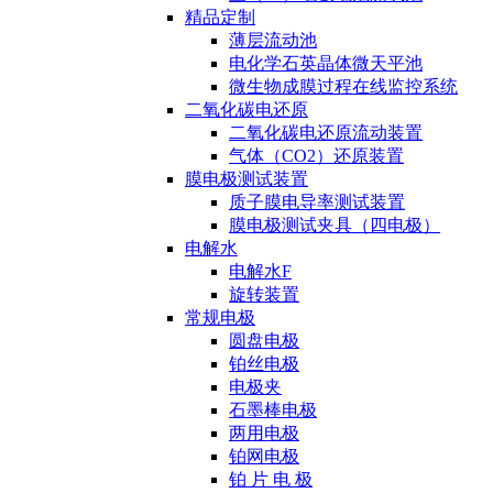
精品定制
薄层流动池
电化学石英晶体微天平池
微生物成膜过程在线监控系统
二氧化碳电还原
二氧化碳电还原流动装置
气体（CO2）还原装置
膜电极测试装置
质子膜电导率测试装置
膜电极测试夹具（四电极）
电解水
电解水F
旋转装置
常规电极
圆盘电极
铂丝电极
电极夹
石墨棒电极
两用电极
铂网电极
铂 片 电 极