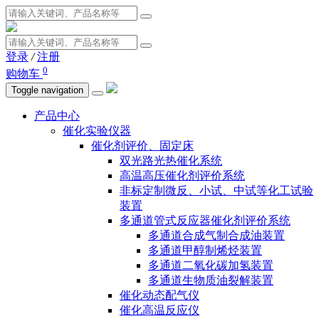
登录
/
注册
0
购物车
Toggle navigation
产品中心
催化实验仪器
催化剂评价、固定床
双光路光热催化系统
高温高压催化剂评价系统
非标定制微反、小试、中试等化工试验
装置
多通道管式反应器催化剂评价系统
多通道合成气制合成油装置
多通道甲醇制烯烃装置
多通道二氧化碳加氢装置
多通道生物质油裂解装置
催化动态配气仪
催化高温反应仪