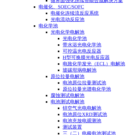
微界面强化连续智能合成解决方案
电催化、SOEC/SOFC
电催化连续流反应系统
光电流动反应池
电化学池
光电化学电解池
光电化学池
带水浴光电化学池
可控温光电反应器
H型可换膜光电反应器
电致化学发光（ECL）电解池
玻碳坩埚电解池
原位拉曼电解池
电池原位拉曼测试池
原位拉曼光谱电化学池
腐蚀测试电解池
电池测试电解池
锌空气光电电解池
电池原位XRD测试池
电池充放电观测池
测试装置
三（二）电极电池测试池