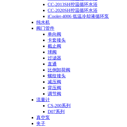
CC-2013SH控温循环水浴
CC-2020SH控温循环水浴
iCooler-4006 低温冷却液循环泵
纯水机
阀门管件
单向阀
卡套接头
截止阀
球阀
过滤器
直通
比例卸荷阀
螺纹接头
减压阀
背压阀
调节阀
流量计
CS-200系列
D07系列
真空泵
夹子