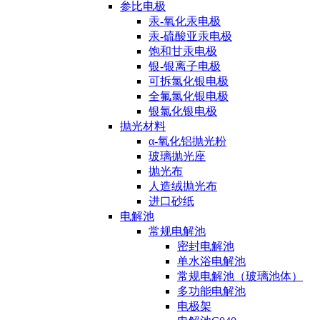
参比电极
汞-氧化汞电极
汞-硫酸亚汞电极
饱和甘汞电极
银-银离子电极
可拆氯化银电极
全氟氯化银电极
银氯化银电极
抛光材料
α-氧化铝抛光粉
玻璃抛光座
抛光布
人造绒抛光布
进口砂纸
电解池
常规电解池
密封电解池
单水浴电解池
常规电解池（玻璃池体）
多功能电解池
电极架