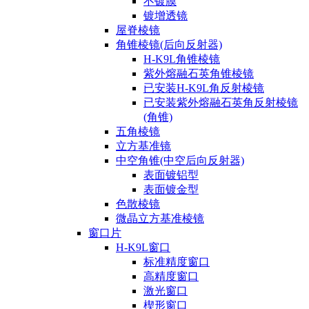
不镀膜
镀增透镜
屋脊棱镜
角锥棱镜(后向反射器)
H-K9L角锥棱镜
紫外熔融石英角锥棱镜
已安装H-K9L角反射棱镜
已安装紫外熔融石英角反射棱镜
(角锥)
五角棱镜
立方基准镜
中空角锥(中空后向反射器)
表面镀铝型
表面镀金型
色散棱镜
微晶立方基准棱镜
窗口片
H-K9L窗口
标准精度窗口
高精度窗口
激光窗口
楔形窗口