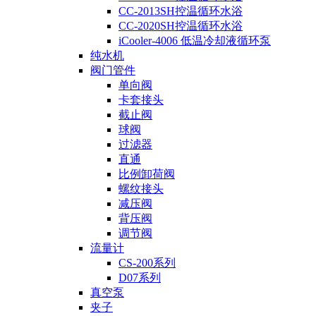
CC-2013SH控温循环水浴
CC-2020SH控温循环水浴
iCooler-4006 低温冷却液循环泵
纯水机
阀门管件
单向阀
卡套接头
截止阀
球阀
过滤器
直通
比例卸荷阀
螺纹接头
减压阀
背压阀
调节阀
流量计
CS-200系列
D07系列
真空泵
夹子