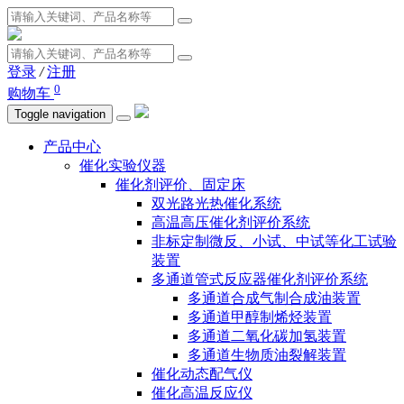
登录
/
注册
0
购物车
Toggle navigation
产品中心
催化实验仪器
催化剂评价、固定床
双光路光热催化系统
高温高压催化剂评价系统
非标定制微反、小试、中试等化工试验
装置
多通道管式反应器催化剂评价系统
多通道合成气制合成油装置
多通道甲醇制烯烃装置
多通道二氧化碳加氢装置
多通道生物质油裂解装置
催化动态配气仪
催化高温反应仪