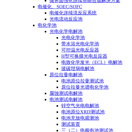
微界面强化连续智能合成解决方案
电催化、SOEC/SOFC
电催化连续流反应系统
光电流动反应池
电化学池
光电化学电解池
光电化学池
带水浴光电化学池
可控温光电反应器
H型可换膜光电反应器
电致化学发光（ECL）电解池
玻碳坩埚电解池
原位拉曼电解池
电池原位拉曼测试池
原位拉曼光谱电化学池
腐蚀测试电解池
电池测试电解池
锌空气光电电解池
电池原位XRD测试池
电池充放电观测池
测试装置
三（二）电极电池测试池