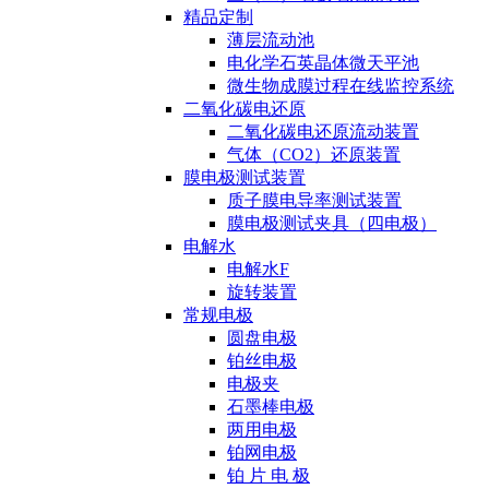
精品定制
薄层流动池
电化学石英晶体微天平池
微生物成膜过程在线监控系统
二氧化碳电还原
二氧化碳电还原流动装置
气体（CO2）还原装置
膜电极测试装置
质子膜电导率测试装置
膜电极测试夹具（四电极）
电解水
电解水F
旋转装置
常规电极
圆盘电极
铂丝电极
电极夹
石墨棒电极
两用电极
铂网电极
铂 片 电 极