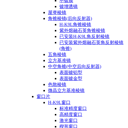
不镀膜
镀增透镜
屋脊棱镜
角锥棱镜(后向反射器)
H-K9L角锥棱镜
紫外熔融石英角锥棱镜
已安装H-K9L角反射棱镜
已安装紫外熔融石英角反射棱镜
(角锥)
五角棱镜
立方基准镜
中空角锥(中空后向反射器)
表面镀铝型
表面镀金型
色散棱镜
微晶立方基准棱镜
窗口片
H-K9L窗口
标准精度窗口
高精度窗口
激光窗口
楔形窗口