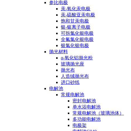
参比电极
汞-氧化汞电极
汞-硫酸亚汞电极
饱和甘汞电极
银-银离子电极
可拆氯化银电极
全氟氯化银电极
银氯化银电极
抛光材料
α-氧化铝抛光粉
玻璃抛光座
抛光布
人造绒抛光布
进口砂纸
电解池
常规电解池
密封电解池
单水浴电解池
常规电解池（玻璃池体）
多功能电解池
电极架