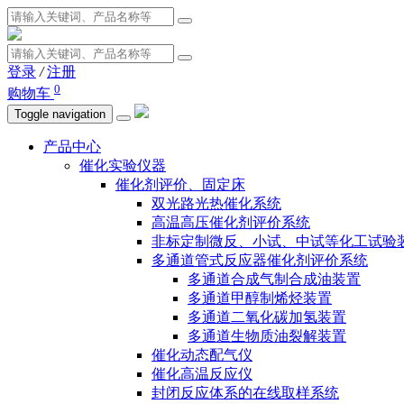
登录
/
注册
0
购物车
Toggle navigation
产品中心
催化实验仪器
催化剂评价、固定床
双光路光热催化系统
高温高压催化剂评价系统
非标定制微反、小试、中试等化工试验
多通道管式反应器催化剂评价系统
多通道合成气制合成油装置
多通道甲醇制烯烃装置
多通道二氧化碳加氢装置
多通道生物质油裂解装置
催化动态配气仪
催化高温反应仪
封闭反应体系的在线取样系统