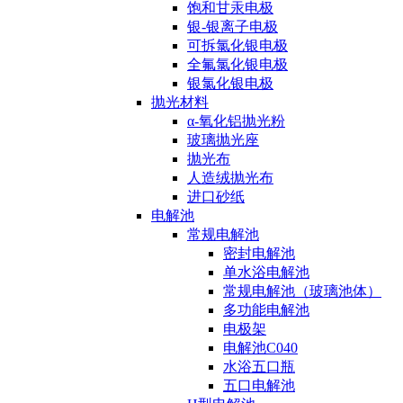
饱和甘汞电极
银-银离子电极
可拆氯化银电极
全氟氯化银电极
银氯化银电极
抛光材料
α-氧化铝抛光粉
玻璃抛光座
抛光布
人造绒抛光布
进口砂纸
电解池
常规电解池
密封电解池
单水浴电解池
常规电解池（玻璃池体）
多功能电解池
电极架
电解池C040
水浴五口瓶
五口电解池