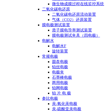
微生物成膜过程在线监控系统
二氧化碳电还原
二氧化碳电还原流动装置
气体（CO2）还原装置
膜电极测试装置
质子膜电导率测试装置
膜电极测试夹具（四电极）
电解水
电解水F
旋转装置
常规电极
圆盘电极
铂丝电极
电极夹
石墨棒电极
两用电极
铂网电极
铂 片 电 极
参比电极
汞-氧化汞电极
汞-硫酸亚汞电极