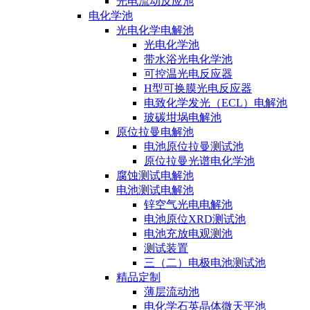
光电流动反应池
电化学池
光电化学电解池
光电化学池
带水浴光电化学池
可控温光电反应器
H型可换膜光电反应器
电致化学发光（ECL）电解池
玻碳坩埚电解池
原位拉曼电解池
电池原位拉曼测试池
原位拉曼光谱电化学池
腐蚀测试电解池
电池测试电解池
锌空气光电电解池
电池原位XRD测试池
电池充放电观测池
测试装置
三（二）电极电池测试池
精品定制
薄层流动池
电化学石英晶体微天平池