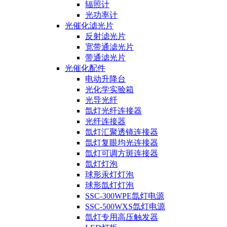
辐照计
光功率计
光催化滤光片
反射滤光片
宽带通滤光片
带通滤光片
光催化配件
电动升降台
光化学实验箱
光导光纤
氙灯光纤连接器
光纤连接器
氙灯汇聚透镜连接器
氙灯复眼均光连接器
氙灯可调方斑连接器
氙灯灯泡
球形汞灯灯泡
球形氙灯灯泡
SSC-300WPE氙灯电源
SSC-500WXS氙灯电源
氙灯专用高压触发器