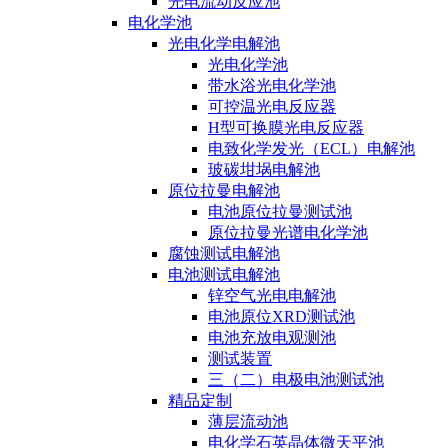
光电流动反应池
电化学池
光电化学电解池
光电化学池
带水浴光电化学池
可控温光电反应器
H型可换膜光电反应器
电致化学发光（ECL）电解池
玻碳坩埚电解池
原位拉曼电解池
电池原位拉曼测试池
原位拉曼光谱电化学池
腐蚀测试电解池
电池测试电解池
锌空气光电电解池
电池原位XRD测试池
电池充放电观测池
测试装置
三（二）电极电池测试池
精品定制
薄层流动池
电化学石英晶体微天平池