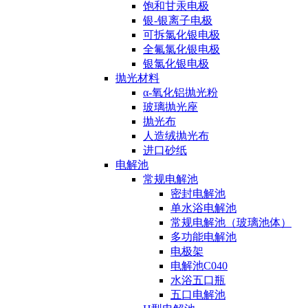
饱和甘汞电极
银-银离子电极
可拆氯化银电极
全氟氯化银电极
银氯化银电极
抛光材料
α-氧化铝抛光粉
玻璃抛光座
抛光布
人造绒抛光布
进口砂纸
电解池
常规电解池
密封电解池
单水浴电解池
常规电解池（玻璃池体）
多功能电解池
电极架
电解池C040
水浴五口瓶
五口电解池