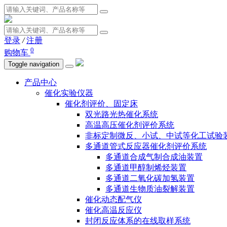
登录
/
注册
0
购物车
Toggle navigation
产品中心
催化实验仪器
催化剂评价、固定床
双光路光热催化系统
高温高压催化剂评价系统
非标定制微反、小试、中试等化工试验
多通道管式反应器催化剂评价系统
多通道合成气制合成油装置
多通道甲醇制烯烃装置
多通道二氧化碳加氢装置
多通道生物质油裂解装置
催化动态配气仪
催化高温反应仪
封闭反应体系的在线取样系统