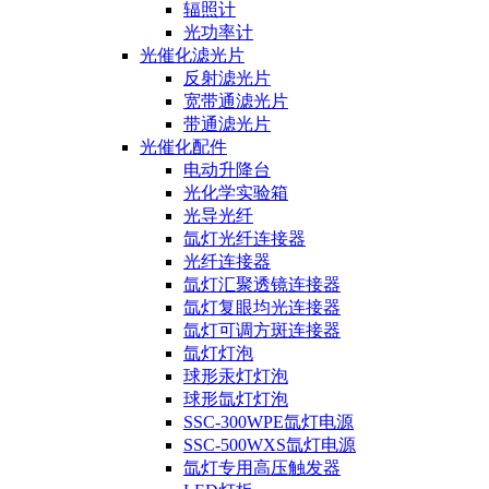
辐照计
光功率计
光催化滤光片
反射滤光片
宽带通滤光片
带通滤光片
光催化配件
电动升降台
光化学实验箱
光导光纤
氙灯光纤连接器
光纤连接器
氙灯汇聚透镜连接器
氙灯复眼均光连接器
氙灯可调方斑连接器
氙灯灯泡
球形汞灯灯泡
球形氙灯灯泡
SSC-300WPE氙灯电源
SSC-500WXS氙灯电源
氙灯专用高压触发器