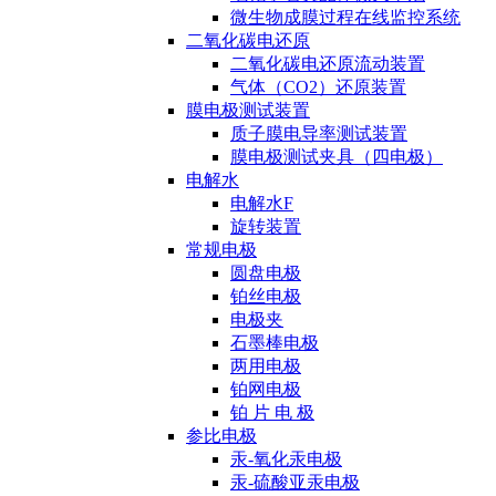
微生物成膜过程在线监控系统
二氧化碳电还原
二氧化碳电还原流动装置
气体（CO2）还原装置
膜电极测试装置
质子膜电导率测试装置
膜电极测试夹具（四电极）
电解水
电解水F
旋转装置
常规电极
圆盘电极
铂丝电极
电极夹
石墨棒电极
两用电极
铂网电极
铂 片 电 极
参比电极
汞-氧化汞电极
汞-硫酸亚汞电极