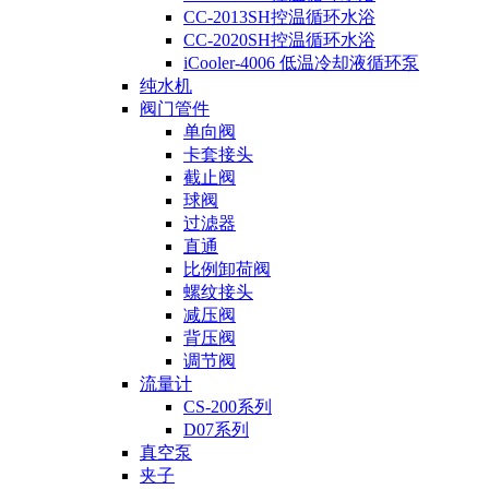
CC-2013SH控温循环水浴
CC-2020SH控温循环水浴
iCooler-4006 低温冷却液循环泵
纯水机
阀门管件
单向阀
卡套接头
截止阀
球阀
过滤器
直通
比例卸荷阀
螺纹接头
减压阀
背压阀
调节阀
流量计
CS-200系列
D07系列
真空泵
夹子