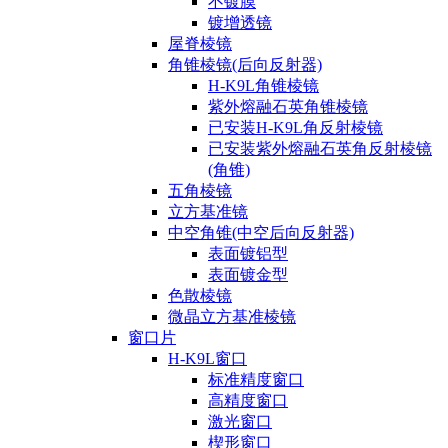
不镀膜
镀增透镜
屋脊棱镜
角锥棱镜(后向反射器)
H-K9L角锥棱镜
紫外熔融石英角锥棱镜
已安装H-K9L角反射棱镜
已安装紫外熔融石英角反射棱镜
(角锥)
五角棱镜
立方基准镜
中空角锥(中空后向反射器)
表面镀铝型
表面镀金型
色散棱镜
微晶立方基准棱镜
窗口片
H-K9L窗口
标准精度窗口
高精度窗口
激光窗口
楔形窗口