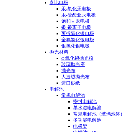
参比电极
汞-氧化汞电极
汞-硫酸亚汞电极
饱和甘汞电极
银-银离子电极
可拆氯化银电极
全氟氯化银电极
银氯化银电极
抛光材料
α-氧化铝抛光粉
玻璃抛光座
抛光布
人造绒抛光布
进口砂纸
电解池
常规电解池
密封电解池
单水浴电解池
常规电解池（玻璃池体）
多功能电解池
电极架