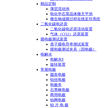
精品定制
薄层流动池
电化学石英晶体微天平池
微生物成膜过程在线监控系统
二氧化碳电还原
二氧化碳电还原流动装置
气体（CO2）还原装置
膜电极测试装置
质子膜电导率测试装置
膜电极测试夹具（四电极）
电解水
电解水F
旋转装置
常规电极
圆盘电极
铂丝电极
电极夹
石墨棒电极
两用电极
铂网电极
铂 片 电 极