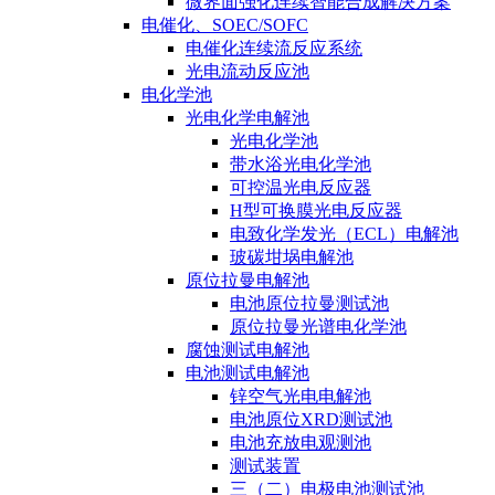
微界面强化连续智能合成解决方案
电催化、SOEC/SOFC
电催化连续流反应系统
光电流动反应池
电化学池
光电化学电解池
光电化学池
带水浴光电化学池
可控温光电反应器
H型可换膜光电反应器
电致化学发光（ECL）电解池
玻碳坩埚电解池
原位拉曼电解池
电池原位拉曼测试池
原位拉曼光谱电化学池
腐蚀测试电解池
电池测试电解池
锌空气光电电解池
电池原位XRD测试池
电池充放电观测池
测试装置
三（二）电极电池测试池