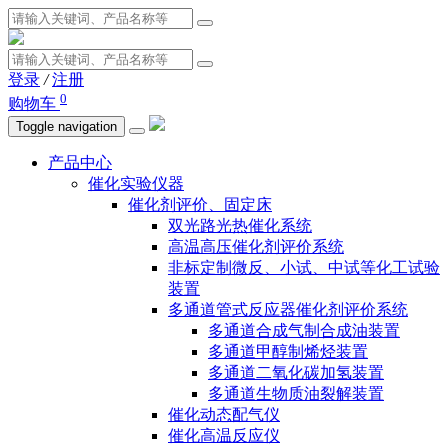
登录
/
注册
0
购物车
Toggle navigation
产品中心
催化实验仪器
催化剂评价、固定床
双光路光热催化系统
高温高压催化剂评价系统
非标定制微反、小试、中试等化工试验
装置
多通道管式反应器催化剂评价系统
多通道合成气制合成油装置
多通道甲醇制烯烃装置
多通道二氧化碳加氢装置
多通道生物质油裂解装置
催化动态配气仪
催化高温反应仪