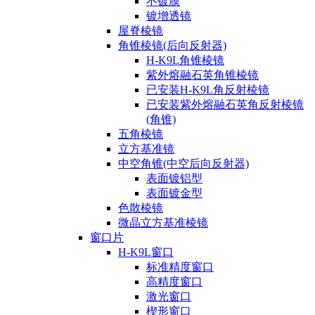
不镀膜
镀增透镜
屋脊棱镜
角锥棱镜(后向反射器)
H-K9L角锥棱镜
紫外熔融石英角锥棱镜
已安装H-K9L角反射棱镜
已安装紫外熔融石英角反射棱镜
(角锥)
五角棱镜
立方基准镜
中空角锥(中空后向反射器)
表面镀铝型
表面镀金型
色散棱镜
微晶立方基准棱镜
窗口片
H-K9L窗口
标准精度窗口
高精度窗口
激光窗口
楔形窗口