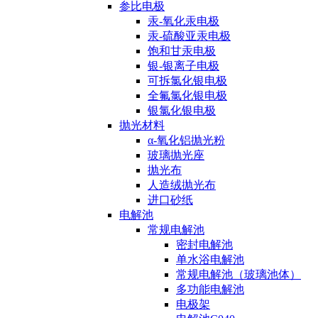
参比电极
汞-氧化汞电极
汞-硫酸亚汞电极
饱和甘汞电极
银-银离子电极
可拆氯化银电极
全氟氯化银电极
银氯化银电极
抛光材料
α-氧化铝抛光粉
玻璃抛光座
抛光布
人造绒抛光布
进口砂纸
电解池
常规电解池
密封电解池
单水浴电解池
常规电解池（玻璃池体）
多功能电解池
电极架