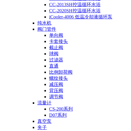
CC-2013SH控温循环水浴
CC-2020SH控温循环水浴
iCooler-4006 低温冷却液循环泵
纯水机
阀门管件
单向阀
卡套接头
截止阀
球阀
过滤器
直通
比例卸荷阀
螺纹接头
减压阀
背压阀
调节阀
流量计
CS-200系列
D07系列
真空泵
夹子