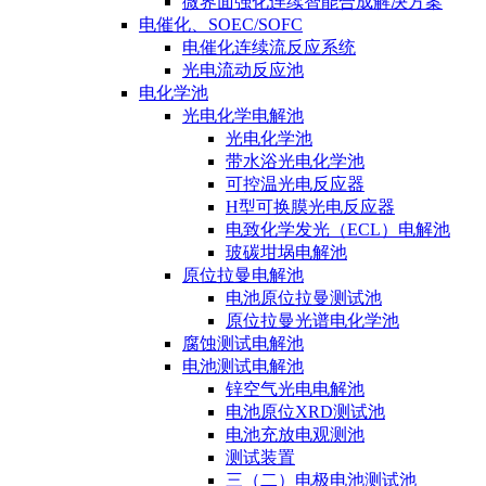
微界面强化连续智能合成解决方案
电催化、SOEC/SOFC
电催化连续流反应系统
光电流动反应池
电化学池
光电化学电解池
光电化学池
带水浴光电化学池
可控温光电反应器
H型可换膜光电反应器
电致化学发光（ECL）电解池
玻碳坩埚电解池
原位拉曼电解池
电池原位拉曼测试池
原位拉曼光谱电化学池
腐蚀测试电解池
电池测试电解池
锌空气光电电解池
电池原位XRD测试池
电池充放电观测池
测试装置
三（二）电极电池测试池