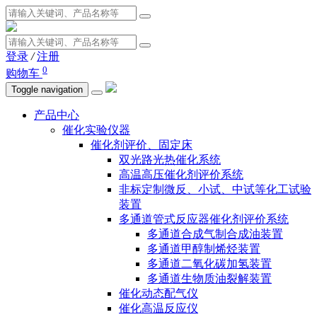
登录
/
注册
0
购物车
Toggle navigation
产品中心
催化实验仪器
催化剂评价、固定床
双光路光热催化系统
高温高压催化剂评价系统
非标定制微反、小试、中试等化工试验
装置
多通道管式反应器催化剂评价系统
多通道合成气制合成油装置
多通道甲醇制烯烃装置
多通道二氧化碳加氢装置
多通道生物质油裂解装置
催化动态配气仪
催化高温反应仪