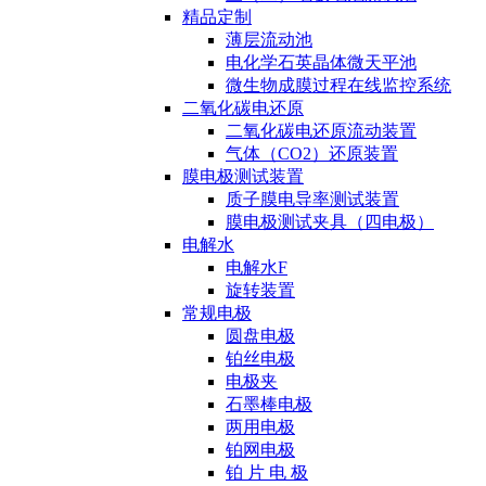
精品定制
薄层流动池
电化学石英晶体微天平池
微生物成膜过程在线监控系统
二氧化碳电还原
二氧化碳电还原流动装置
气体（CO2）还原装置
膜电极测试装置
质子膜电导率测试装置
膜电极测试夹具（四电极）
电解水
电解水F
旋转装置
常规电极
圆盘电极
铂丝电极
电极夹
石墨棒电极
两用电极
铂网电极
铂 片 电 极