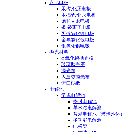
参比电极
汞-氧化汞电极
汞-硫酸亚汞电极
饱和甘汞电极
银-银离子电极
可拆氯化银电极
全氟氯化银电极
银氯化银电极
抛光材料
α-氧化铝抛光粉
玻璃抛光座
抛光布
人造绒抛光布
进口砂纸
电解池
常规电解池
密封电解池
单水浴电解池
常规电解池（玻璃池体）
多功能电解池
电极架