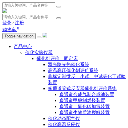
登录
/
注册
0
购物车
Toggle navigation
产品中心
催化实验仪器
催化剂评价、固定床
双光路光热催化系统
高温高压催化剂评价系统
非标定制微反、小试、中试等化工试验
装置
多通道管式反应器催化剂评价系统
多通道合成气制合成油装置
多通道甲醇制烯烃装置
多通道二氧化碳加氢装置
多通道生物质油裂解装置
催化动态配气仪
催化高温反应仪