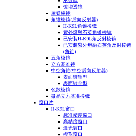
不镀膜
镀增透镜
屋脊棱镜
角锥棱镜(后向反射器)
H-K9L角锥棱镜
紫外熔融石英角锥棱镜
已安装H-K9L角反射棱镜
已安装紫外熔融石英角反射棱镜
(角锥)
五角棱镜
立方基准镜
中空角锥(中空后向反射器)
表面镀铝型
表面镀金型
色散棱镜
微晶立方基准棱镜
窗口片
H-K9L窗口
标准精度窗口
高精度窗口
激光窗口
楔形窗口