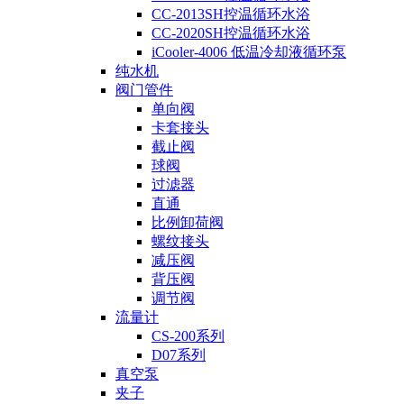
CC-2013SH控温循环水浴
CC-2020SH控温循环水浴
iCooler-4006 低温冷却液循环泵
纯水机
阀门管件
单向阀
卡套接头
截止阀
球阀
过滤器
直通
比例卸荷阀
螺纹接头
减压阀
背压阀
调节阀
流量计
CS-200系列
D07系列
真空泵
夹子