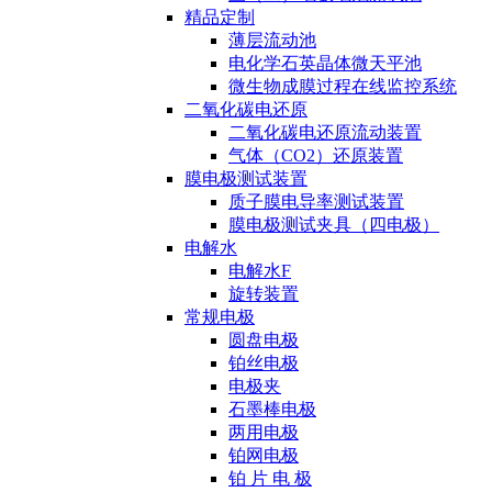
精品定制
薄层流动池
电化学石英晶体微天平池
微生物成膜过程在线监控系统
二氧化碳电还原
二氧化碳电还原流动装置
气体（CO2）还原装置
膜电极测试装置
质子膜电导率测试装置
膜电极测试夹具（四电极）
电解水
电解水F
旋转装置
常规电极
圆盘电极
铂丝电极
电极夹
石墨棒电极
两用电极
铂网电极
铂 片 电 极