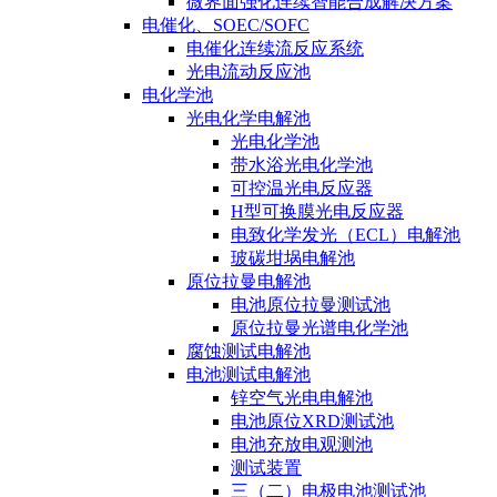
微界面强化连续智能合成解决方案
电催化、SOEC/SOFC
电催化连续流反应系统
光电流动反应池
电化学池
光电化学电解池
光电化学池
带水浴光电化学池
可控温光电反应器
H型可换膜光电反应器
电致化学发光（ECL）电解池
玻碳坩埚电解池
原位拉曼电解池
电池原位拉曼测试池
原位拉曼光谱电化学池
腐蚀测试电解池
电池测试电解池
锌空气光电电解池
电池原位XRD测试池
电池充放电观测池
测试装置
三（二）电极电池测试池