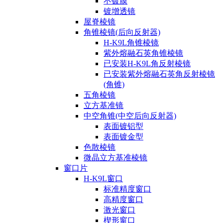
不镀膜
镀增透镜
屋脊棱镜
角锥棱镜(后向反射器)
H-K9L角锥棱镜
紫外熔融石英角锥棱镜
已安装H-K9L角反射棱镜
已安装紫外熔融石英角反射棱镜
(角锥)
五角棱镜
立方基准镜
中空角锥(中空后向反射器)
表面镀铝型
表面镀金型
色散棱镜
微晶立方基准棱镜
窗口片
H-K9L窗口
标准精度窗口
高精度窗口
激光窗口
楔形窗口