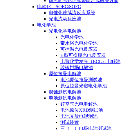
微界面强化连续智能合成解决方案
电催化、SOEC/SOFC
电催化连续流反应系统
光电流动反应池
电化学池
光电化学电解池
光电化学池
带水浴光电化学池
可控温光电反应器
H型可换膜光电反应器
电致化学发光（ECL）电解池
玻碳坩埚电解池
原位拉曼电解池
电池原位拉曼测试池
原位拉曼光谱电化学池
腐蚀测试电解池
电池测试电解池
锌空气光电电解池
电池原位XRD测试池
电池充放电观测池
测试装置
三（二）电极电池测试池