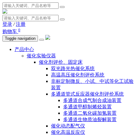
登录
/
注册
0
购物车
Toggle navigation
产品中心
催化实验仪器
催化剂评价、固定床
双光路光热催化系统
高温高压催化剂评价系统
非标定制微反、小试、中试等化工试验
装置
多通道管式反应器催化剂评价系统
多通道合成气制合成油装置
多通道甲醇制烯烃装置
多通道二氧化碳加氢装置
多通道生物质油裂解装置
催化动态配气仪
催化高温反应仪