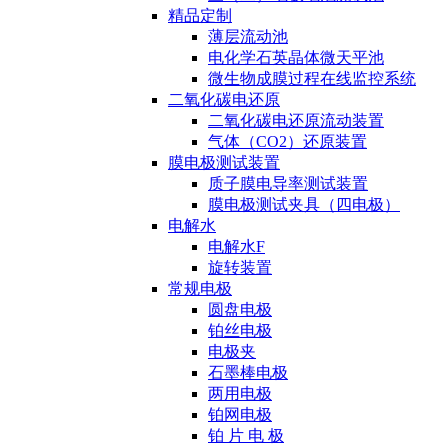
精品定制
薄层流动池
电化学石英晶体微天平池
微生物成膜过程在线监控系统
二氧化碳电还原
二氧化碳电还原流动装置
气体（CO2）还原装置
膜电极测试装置
质子膜电导率测试装置
膜电极测试夹具（四电极）
电解水
电解水F
旋转装置
常规电极
圆盘电极
铂丝电极
电极夹
石墨棒电极
两用电极
铂网电极
铂 片 电 极