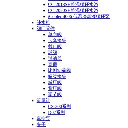
CC-2013SH控温循环水浴
CC-2020SH控温循环水浴
iCooler-4006 低温冷却液循环泵
纯水机
阀门管件
单向阀
卡套接头
截止阀
球阀
过滤器
直通
比例卸荷阀
螺纹接头
减压阀
背压阀
调节阀
流量计
CS-200系列
D07系列
真空泵
夹子