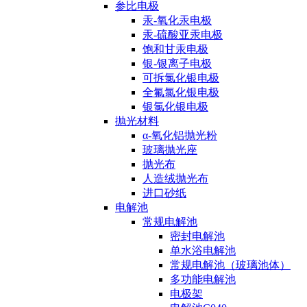
参比电极
汞-氧化汞电极
汞-硫酸亚汞电极
饱和甘汞电极
银-银离子电极
可拆氯化银电极
全氟氯化银电极
银氯化银电极
抛光材料
α-氧化铝抛光粉
玻璃抛光座
抛光布
人造绒抛光布
进口砂纸
电解池
常规电解池
密封电解池
单水浴电解池
常规电解池（玻璃池体）
多功能电解池
电极架