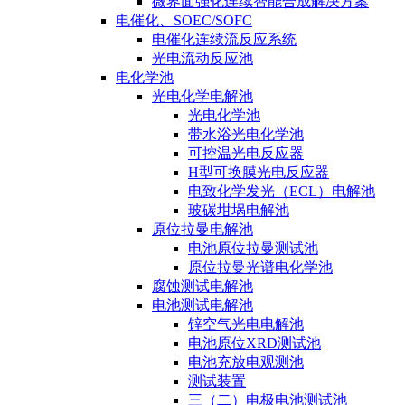
微界面强化连续智能合成解决方案
电催化、SOEC/SOFC
电催化连续流反应系统
光电流动反应池
电化学池
光电化学电解池
光电化学池
带水浴光电化学池
可控温光电反应器
H型可换膜光电反应器
电致化学发光（ECL）电解池
玻碳坩埚电解池
原位拉曼电解池
电池原位拉曼测试池
原位拉曼光谱电化学池
腐蚀测试电解池
电池测试电解池
锌空气光电电解池
电池原位XRD测试池
电池充放电观测池
测试装置
三（二）电极电池测试池