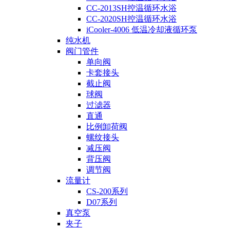
CC-2013SH控温循环水浴
CC-2020SH控温循环水浴
iCooler-4006 低温冷却液循环泵
纯水机
阀门管件
单向阀
卡套接头
截止阀
球阀
过滤器
直通
比例卸荷阀
螺纹接头
减压阀
背压阀
调节阀
流量计
CS-200系列
D07系列
真空泵
夹子