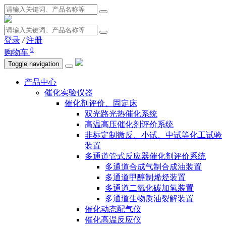
登录
/
注册
0
购物车
Toggle navigation
产品中心
催化实验仪器
催化剂评价、固定床
双光路光热催化系统
高温高压催化剂评价系统
非标定制微反、小试、中试等化工试验
装置
多通道管式反应器催化剂评价系统
多通道合成气制合成油装置
多通道甲醇制烯烃装置
多通道二氧化碳加氢装置
多通道生物质油裂解装置
催化动态配气仪
催化高温反应仪