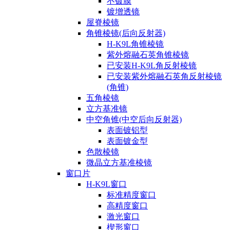
不镀膜
镀增透镜
屋脊棱镜
角锥棱镜(后向反射器)
H-K9L角锥棱镜
紫外熔融石英角锥棱镜
已安装H-K9L角反射棱镜
已安装紫外熔融石英角反射棱镜
(角锥)
五角棱镜
立方基准镜
中空角锥(中空后向反射器)
表面镀铝型
表面镀金型
色散棱镜
微晶立方基准棱镜
窗口片
H-K9L窗口
标准精度窗口
高精度窗口
激光窗口
楔形窗口