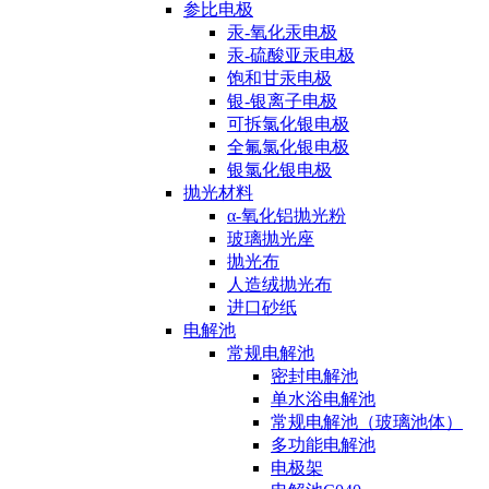
参比电极
汞-氧化汞电极
汞-硫酸亚汞电极
饱和甘汞电极
银-银离子电极
可拆氯化银电极
全氟氯化银电极
银氯化银电极
抛光材料
α-氧化铝抛光粉
玻璃抛光座
抛光布
人造绒抛光布
进口砂纸
电解池
常规电解池
密封电解池
单水浴电解池
常规电解池（玻璃池体）
多功能电解池
电极架