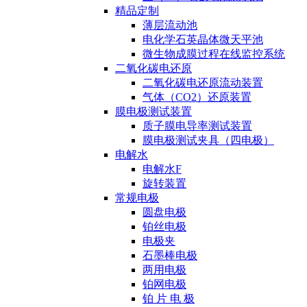
精品定制
薄层流动池
电化学石英晶体微天平池
微生物成膜过程在线监控系统
二氧化碳电还原
二氧化碳电还原流动装置
气体（CO2）还原装置
膜电极测试装置
质子膜电导率测试装置
膜电极测试夹具（四电极）
电解水
电解水F
旋转装置
常规电极
圆盘电极
铂丝电极
电极夹
石墨棒电极
两用电极
铂网电极
铂 片 电 极