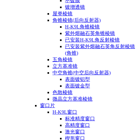
不镀膜
镀增透镜
屋脊棱镜
角锥棱镜(后向反射器)
H-K9L角锥棱镜
紫外熔融石英角锥棱镜
已安装H-K9L角反射棱镜
已安装紫外熔融石英角反射棱镜
(角锥)
五角棱镜
立方基准镜
中空角锥(中空后向反射器)
表面镀铝型
表面镀金型
色散棱镜
微晶立方基准棱镜
窗口片
H-K9L窗口
标准精度窗口
高精度窗口
激光窗口
楔形窗口