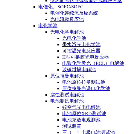
微界面强化连续智能合成解决方案
电催化、SOEC/SOFC
电催化连续流反应系统
光电流动反应池
电化学池
光电化学电解池
光电化学池
带水浴光电化学池
可控温光电反应器
H型可换膜光电反应器
电致化学发光（ECL）电解池
玻碳坩埚电解池
原位拉曼电解池
电池原位拉曼测试池
原位拉曼光谱电化学池
腐蚀测试电解池
电池测试电解池
锌空气光电电解池
电池原位XRD测试池
电池充放电观测池
测试装置
三（二）电极电池测试池