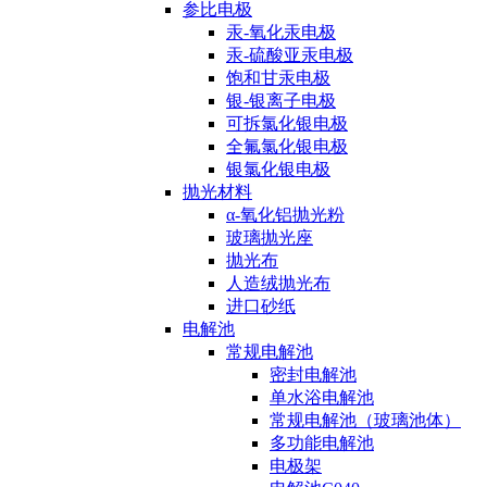
参比电极
汞-氧化汞电极
汞-硫酸亚汞电极
饱和甘汞电极
银-银离子电极
可拆氯化银电极
全氟氯化银电极
银氯化银电极
抛光材料
α-氧化铝抛光粉
玻璃抛光座
抛光布
人造绒抛光布
进口砂纸
电解池
常规电解池
密封电解池
单水浴电解池
常规电解池（玻璃池体）
多功能电解池
电极架