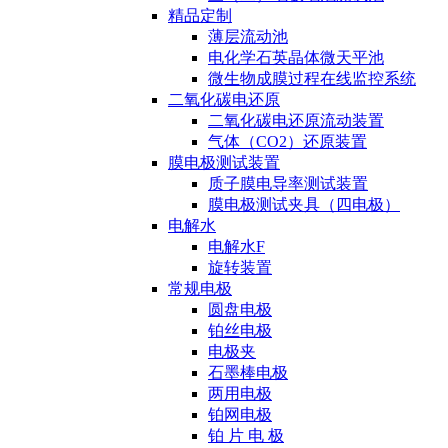
精品定制
薄层流动池
电化学石英晶体微天平池
微生物成膜过程在线监控系统
二氧化碳电还原
二氧化碳电还原流动装置
气体（CO2）还原装置
膜电极测试装置
质子膜电导率测试装置
膜电极测试夹具（四电极）
电解水
电解水F
旋转装置
常规电极
圆盘电极
铂丝电极
电极夹
石墨棒电极
两用电极
铂网电极
铂 片 电 极