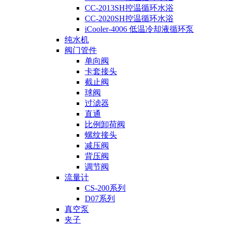
CC-2013SH控温循环水浴
CC-2020SH控温循环水浴
iCooler-4006 低温冷却液循环泵
纯水机
阀门管件
单向阀
卡套接头
截止阀
球阀
过滤器
直通
比例卸荷阀
螺纹接头
减压阀
背压阀
调节阀
流量计
CS-200系列
D07系列
真空泵
夹子