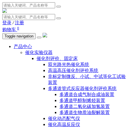
登录
/
注册
0
购物车
Toggle navigation
产品中心
催化实验仪器
催化剂评价、固定床
双光路光热催化系统
高温高压催化剂评价系统
非标定制微反、小试、中试等化工试验
装置
多通道管式反应器催化剂评价系统
多通道合成气制合成油装置
多通道甲醇制烯烃装置
多通道二氧化碳加氢装置
多通道生物质油裂解装置
催化动态配气仪
催化高温反应仪