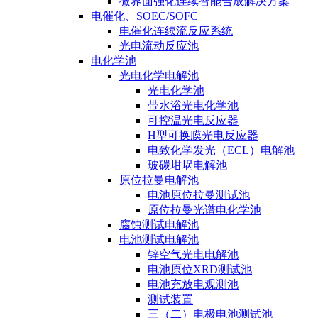
微界面强化连续智能合成解决方案
电催化、SOEC/SOFC
电催化连续流反应系统
光电流动反应池
电化学池
光电化学电解池
光电化学池
带水浴光电化学池
可控温光电反应器
H型可换膜光电反应器
电致化学发光（ECL）电解池
玻碳坩埚电解池
原位拉曼电解池
电池原位拉曼测试池
原位拉曼光谱电化学池
腐蚀测试电解池
电池测试电解池
锌空气光电电解池
电池原位XRD测试池
电池充放电观测池
测试装置
三（二）电极电池测试池