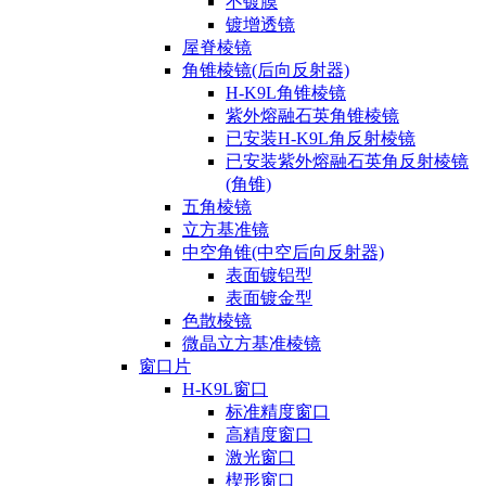
不镀膜
镀增透镜
屋脊棱镜
角锥棱镜(后向反射器)
H-K9L角锥棱镜
紫外熔融石英角锥棱镜
已安装H-K9L角反射棱镜
已安装紫外熔融石英角反射棱镜
(角锥)
五角棱镜
立方基准镜
中空角锥(中空后向反射器)
表面镀铝型
表面镀金型
色散棱镜
微晶立方基准棱镜
窗口片
H-K9L窗口
标准精度窗口
高精度窗口
激光窗口
楔形窗口