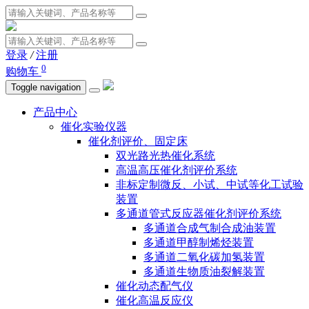
登录
/
注册
0
购物车
Toggle navigation
产品中心
催化实验仪器
催化剂评价、固定床
双光路光热催化系统
高温高压催化剂评价系统
非标定制微反、小试、中试等化工试验
装置
多通道管式反应器催化剂评价系统
多通道合成气制合成油装置
多通道甲醇制烯烃装置
多通道二氧化碳加氢装置
多通道生物质油裂解装置
催化动态配气仪
催化高温反应仪