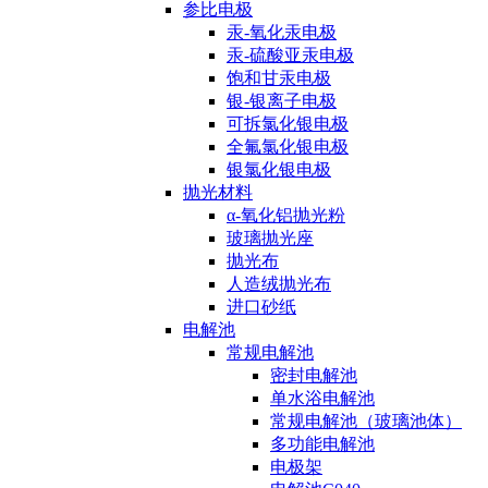
参比电极
汞-氧化汞电极
汞-硫酸亚汞电极
饱和甘汞电极
银-银离子电极
可拆氯化银电极
全氟氯化银电极
银氯化银电极
抛光材料
α-氧化铝抛光粉
玻璃抛光座
抛光布
人造绒抛光布
进口砂纸
电解池
常规电解池
密封电解池
单水浴电解池
常规电解池（玻璃池体）
多功能电解池
电极架