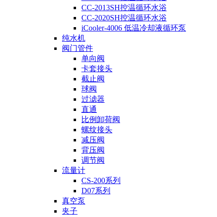
CC-2013SH控温循环水浴
CC-2020SH控温循环水浴
iCooler-4006 低温冷却液循环泵
纯水机
阀门管件
单向阀
卡套接头
截止阀
球阀
过滤器
直通
比例卸荷阀
螺纹接头
减压阀
背压阀
调节阀
流量计
CS-200系列
D07系列
真空泵
夹子