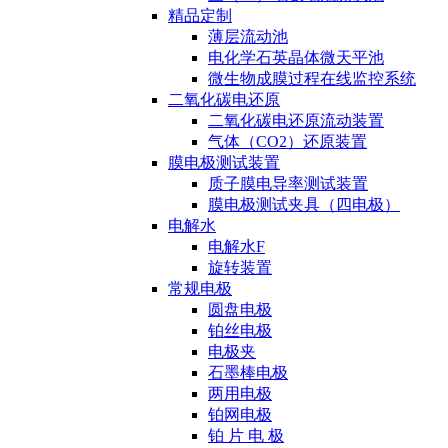
精品定制
薄层流动池
电化学石英晶体微天平池
微生物成膜过程在线监控系统
二氧化碳电还原
二氧化碳电还原流动装置
气体（CO2）还原装置
膜电极测试装置
质子膜电导率测试装置
膜电极测试夹具（四电极）
电解水
电解水F
旋转装置
常规电极
圆盘电极
铂丝电极
电极夹
石墨棒电极
两用电极
铂网电极
铂 片 电 极