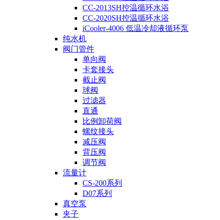
CC-2013SH控温循环水浴
CC-2020SH控温循环水浴
iCooler-4006 低温冷却液循环泵
纯水机
阀门管件
单向阀
卡套接头
截止阀
球阀
过滤器
直通
比例卸荷阀
螺纹接头
减压阀
背压阀
调节阀
流量计
CS-200系列
D07系列
真空泵
夹子