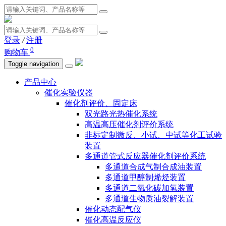
登录
/
注册
0
购物车
Toggle navigation
产品中心
催化实验仪器
催化剂评价、固定床
双光路光热催化系统
高温高压催化剂评价系统
非标定制微反、小试、中试等化工试验
装置
多通道管式反应器催化剂评价系统
多通道合成气制合成油装置
多通道甲醇制烯烃装置
多通道二氧化碳加氢装置
多通道生物质油裂解装置
催化动态配气仪
催化高温反应仪