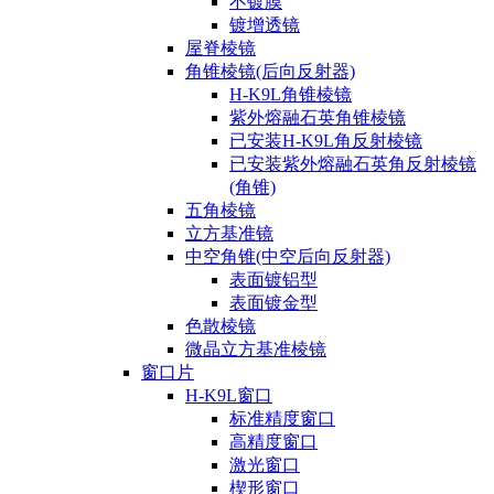
不镀膜
镀增透镜
屋脊棱镜
角锥棱镜(后向反射器)
H-K9L角锥棱镜
紫外熔融石英角锥棱镜
已安装H-K9L角反射棱镜
已安装紫外熔融石英角反射棱镜
(角锥)
五角棱镜
立方基准镜
中空角锥(中空后向反射器)
表面镀铝型
表面镀金型
色散棱镜
微晶立方基准棱镜
窗口片
H-K9L窗口
标准精度窗口
高精度窗口
激光窗口
楔形窗口