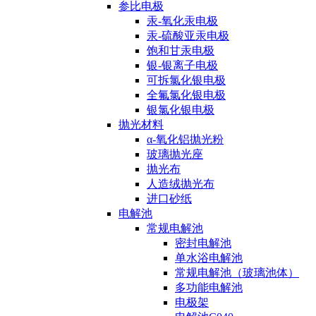
参比电极
汞-氧化汞电极
汞-硫酸亚汞电极
饱和甘汞电极
银-银离子电极
可拆氯化银电极
全氟氯化银电极
银氯化银电极
抛光材料
α-氧化铝抛光粉
玻璃抛光座
抛光布
人造绒抛光布
进口砂纸
电解池
常规电解池
密封电解池
单水浴电解池
常规电解池（玻璃池体）
多功能电解池
电极架