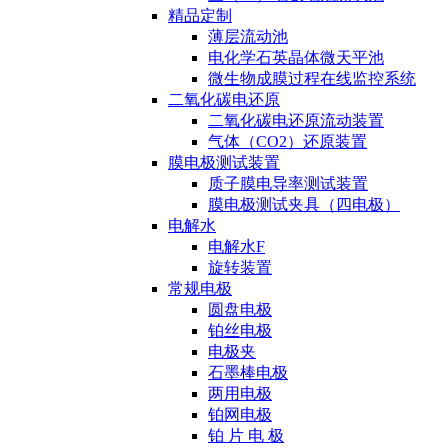
精品定制
薄层流动池
电化学石英晶体微天平池
微生物成膜过程在线监控系统
二氧化碳电还原
二氧化碳电还原流动装置
气体（CO2）还原装置
膜电极测试装置
质子膜电导率测试装置
膜电极测试夹具（四电极）
电解水
电解水F
旋转装置
常规电极
圆盘电极
铂丝电极
电极夹
石墨棒电极
两用电极
铂网电极
铂 片 电 极