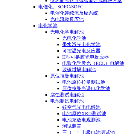
微界面强化连续智能合成解决方案
电催化、SOEC/SOFC
电催化连续流反应系统
光电流动反应池
电化学池
光电化学电解池
光电化学池
带水浴光电化学池
可控温光电反应器
H型可换膜光电反应器
电致化学发光（ECL）电解池
玻碳坩埚电解池
原位拉曼电解池
电池原位拉曼测试池
原位拉曼光谱电化学池
腐蚀测试电解池
电池测试电解池
锌空气光电电解池
电池原位XRD测试池
电池充放电观测池
测试装置
三（二）电极电池测试池