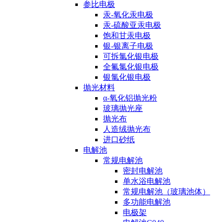
参比电极
汞-氧化汞电极
汞-硫酸亚汞电极
饱和甘汞电极
银-银离子电极
可拆氯化银电极
全氟氯化银电极
银氯化银电极
抛光材料
α-氧化铝抛光粉
玻璃抛光座
抛光布
人造绒抛光布
进口砂纸
电解池
常规电解池
密封电解池
单水浴电解池
常规电解池（玻璃池体）
多功能电解池
电极架