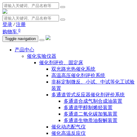
登录
/
注册
0
购物车
Toggle navigation
产品中心
催化实验仪器
催化剂评价、固定床
双光路光热催化系统
高温高压催化剂评价系统
非标定制微反、小试、中试等化工试验
装置
多通道管式反应器催化剂评价系统
多通道合成气制合成油装置
多通道甲醇制烯烃装置
多通道二氧化碳加氢装置
多通道生物质油裂解装置
催化动态配气仪
催化高温反应仪