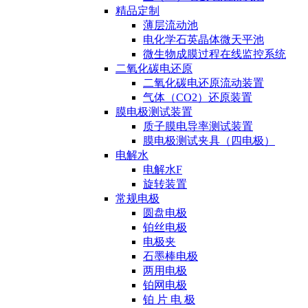
精品定制
薄层流动池
电化学石英晶体微天平池
微生物成膜过程在线监控系统
二氧化碳电还原
二氧化碳电还原流动装置
气体（CO2）还原装置
膜电极测试装置
质子膜电导率测试装置
膜电极测试夹具（四电极）
电解水
电解水F
旋转装置
常规电极
圆盘电极
铂丝电极
电极夹
石墨棒电极
两用电极
铂网电极
铂 片 电 极