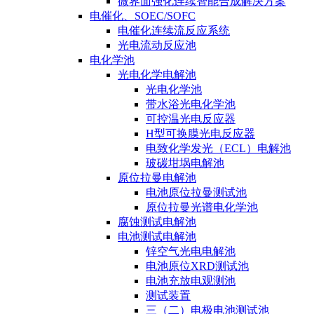
微界面强化连续智能合成解决方案
电催化、SOEC/SOFC
电催化连续流反应系统
光电流动反应池
电化学池
光电化学电解池
光电化学池
带水浴光电化学池
可控温光电反应器
H型可换膜光电反应器
电致化学发光（ECL）电解池
玻碳坩埚电解池
原位拉曼电解池
电池原位拉曼测试池
原位拉曼光谱电化学池
腐蚀测试电解池
电池测试电解池
锌空气光电电解池
电池原位XRD测试池
电池充放电观测池
测试装置
三（二）电极电池测试池