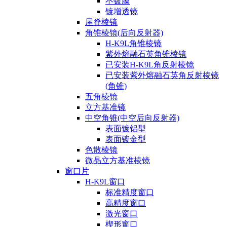
不镀膜
镀增透镜
屋脊棱镜
角锥棱镜(后向反射器)
H-K9L角锥棱镜
紫外熔融石英角锥棱镜
已安装H-K9L角反射棱镜
已安装紫外熔融石英角反射棱镜
(角锥)
五角棱镜
立方基准镜
中空角锥(中空后向反射器)
表面镀铝型
表面镀金型
色散棱镜
微晶立方基准棱镜
窗口片
H-K9L窗口
标准精度窗口
高精度窗口
激光窗口
楔形窗口