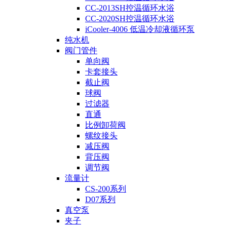
CC-2013SH控温循环水浴
CC-2020SH控温循环水浴
iCooler-4006 低温冷却液循环泵
纯水机
阀门管件
单向阀
卡套接头
截止阀
球阀
过滤器
直通
比例卸荷阀
螺纹接头
减压阀
背压阀
调节阀
流量计
CS-200系列
D07系列
真空泵
夹子