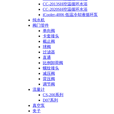
CC-2013SH控温循环水浴
CC-2020SH控温循环水浴
iCooler-4006 低温冷却液循环泵
纯水机
阀门管件
单向阀
卡套接头
截止阀
球阀
过滤器
直通
比例卸荷阀
螺纹接头
减压阀
背压阀
调节阀
流量计
CS-200系列
D07系列
真空泵
夹子