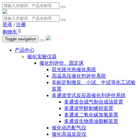
登录
/
注册
0
购物车
Toggle navigation
产品中心
催化实验仪器
催化剂评价、固定床
双光路光热催化系统
高温高压催化剂评价系统
非标定制微反、小试、中试等化工试验
装置
多通道管式反应器催化剂评价系统
多通道合成气制合成油装置
多通道甲醇制烯烃装置
多通道二氧化碳加氢装置
多通道生物质油裂解装置
催化动态配气仪
催化高温反应仪