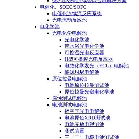
微界面强化连续智能合成解决方案
电催化、SOEC/SOFC
电催化连续流反应系统
光电流动反应池
电化学池
光电化学电解池
光电化学池
带水浴光电化学池
可控温光电反应器
H型可换膜光电反应器
电致化学发光（ECL）电解池
玻碳坩埚电解池
原位拉曼电解池
电池原位拉曼测试池
原位拉曼光谱电化学池
腐蚀测试电解池
电池测试电解池
锌空气光电电解池
电池原位XRD测试池
电池充放电观测池
测试装置
三（二）电极电池测试池