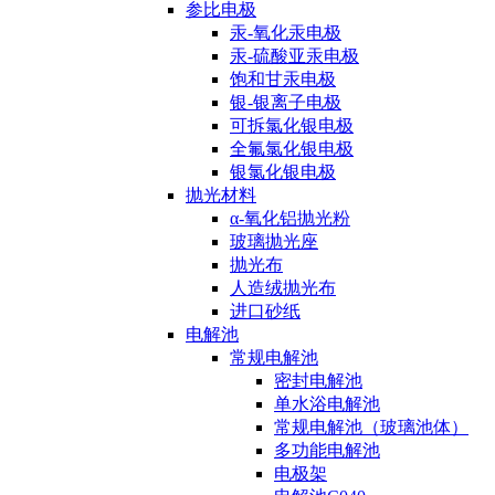
参比电极
汞-氧化汞电极
汞-硫酸亚汞电极
饱和甘汞电极
银-银离子电极
可拆氯化银电极
全氟氯化银电极
银氯化银电极
抛光材料
α-氧化铝抛光粉
玻璃抛光座
抛光布
人造绒抛光布
进口砂纸
电解池
常规电解池
密封电解池
单水浴电解池
常规电解池（玻璃池体）
多功能电解池
电极架