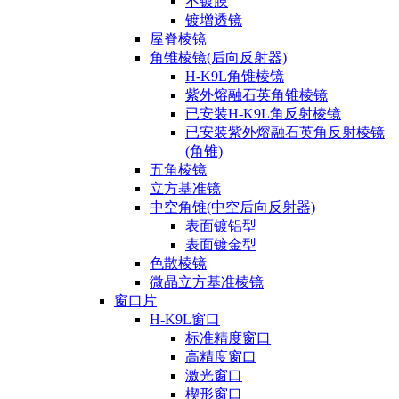
不镀膜
镀增透镜
屋脊棱镜
角锥棱镜(后向反射器)
H-K9L角锥棱镜
紫外熔融石英角锥棱镜
已安装H-K9L角反射棱镜
已安装紫外熔融石英角反射棱镜
(角锥)
五角棱镜
立方基准镜
中空角锥(中空后向反射器)
表面镀铝型
表面镀金型
色散棱镜
微晶立方基准棱镜
窗口片
H-K9L窗口
标准精度窗口
高精度窗口
激光窗口
楔形窗口