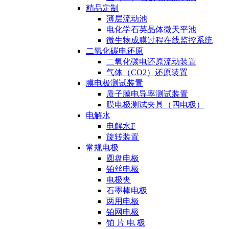
精品定制
薄层流动池
电化学石英晶体微天平池
微生物成膜过程在线监控系统
二氧化碳电还原
二氧化碳电还原流动装置
气体（CO2）还原装置
膜电极测试装置
质子膜电导率测试装置
膜电极测试夹具（四电极）
电解水
电解水F
旋转装置
常规电极
圆盘电极
铂丝电极
电极夹
石墨棒电极
两用电极
铂网电极
铂 片 电 极