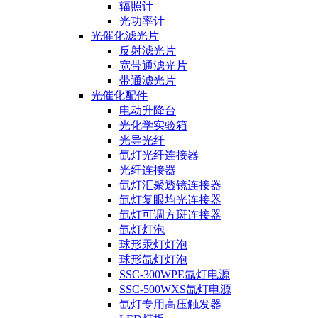
辐照计
光功率计
光催化滤光片
反射滤光片
宽带通滤光片
带通滤光片
光催化配件
电动升降台
光化学实验箱
光导光纤
氙灯光纤连接器
光纤连接器
氙灯汇聚透镜连接器
氙灯复眼均光连接器
氙灯可调方斑连接器
氙灯灯泡
球形汞灯灯泡
球形氙灯灯泡
SSC-300WPE氙灯电源
SSC-500WXS氙灯电源
氙灯专用高压触发器