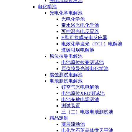
光电流动反应池
电化学池
光电化学电解池
光电化学池
带水浴光电化学池
可控温光电反应器
H型可换膜光电反应器
电致化学发光（ECL）电解池
玻碳坩埚电解池
原位拉曼电解池
电池原位拉曼测试池
原位拉曼光谱电化学池
腐蚀测试电解池
电池测试电解池
锌空气光电电解池
电池原位XRD测试池
电池充放电观测池
测试装置
三（二）电极电池测试池
精品定制
薄层流动池
电化学石英晶体微天平池