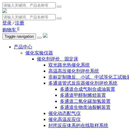
登录
/
注册
0
购物车
Toggle navigation
产品中心
催化实验仪器
催化剂评价、固定床
双光路光热催化系统
高温高压催化剂评价系统
非标定制微反、小试、中试等化工试验
多通道管式反应器催化剂评价系统
多通道合成气制合成油装置
多通道甲醇制烯烃装置
多通道二氧化碳加氢装置
多通道生物质油裂解装置
催化动态配气仪
催化高温反应仪
封闭反应体系的在线取样系统