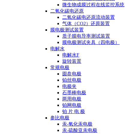
微生物成膜过程在线监控系统
二氧化碳电还原
二氧化碳电还原流动装置
气体（CO2）还原装置
膜电极测试装置
质子膜电导率测试装置
膜电极测试夹具（四电极）
电解水
电解水F
旋转装置
常规电极
圆盘电极
铂丝电极
电极夹
石墨棒电极
两用电极
铂网电极
铂 片 电 极
参比电极
汞-氧化汞电极
汞-硫酸亚汞电极