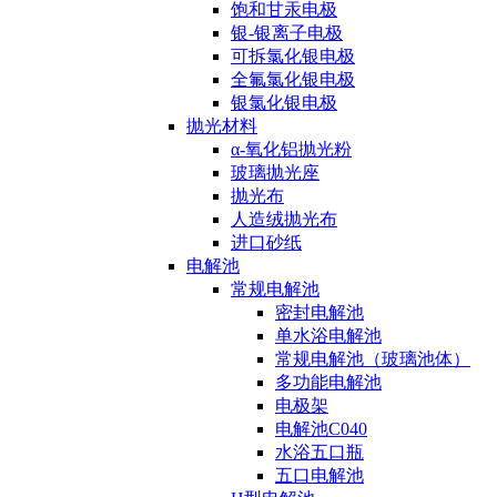
饱和甘汞电极
银-银离子电极
可拆氯化银电极
全氟氯化银电极
银氯化银电极
抛光材料
α-氧化铝抛光粉
玻璃抛光座
抛光布
人造绒抛光布
进口砂纸
电解池
常规电解池
密封电解池
单水浴电解池
常规电解池（玻璃池体）
多功能电解池
电极架
电解池C040
水浴五口瓶
五口电解池