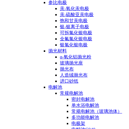
参比电极
汞-氧化汞电极
汞-硫酸亚汞电极
饱和甘汞电极
银-银离子电极
可拆氯化银电极
全氟氯化银电极
银氯化银电极
抛光材料
α-氧化铝抛光粉
玻璃抛光座
抛光布
人造绒抛光布
进口砂纸
电解池
常规电解池
密封电解池
单水浴电解池
常规电解池（玻璃池体）
多功能电解池
电极架