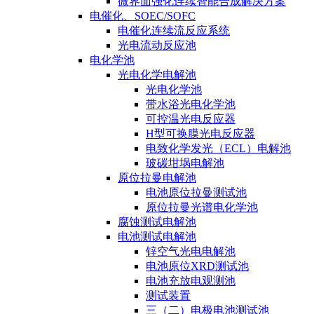
微界面强化连续智能合成解决方案
电催化、SOEC/SOFC
电催化连续流反应系统
光电流动反应池
电化学池
光电化学电解池
光电化学池
带水浴光电化学池
可控温光电反应器
H型可换膜光电反应器
电致化学发光（ECL）电解池
玻碳坩埚电解池
原位拉曼电解池
电池原位拉曼测试池
原位拉曼光谱电化学池
腐蚀测试电解池
电池测试电解池
锌空气光电电解池
电池原位XRD测试池
电池充放电观测池
测试装置
三（二）电极电池测试池