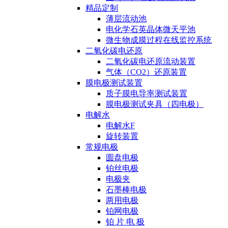
精品定制
薄层流动池
电化学石英晶体微天平池
微生物成膜过程在线监控系统
二氧化碳电还原
二氧化碳电还原流动装置
气体（CO2）还原装置
膜电极测试装置
质子膜电导率测试装置
膜电极测试夹具（四电极）
电解水
电解水F
旋转装置
常规电极
圆盘电极
铂丝电极
电极夹
石墨棒电极
两用电极
铂网电极
铂 片 电 极