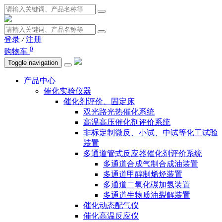
登录
/
注册
0
购物车
Toggle navigation
产品中心
催化实验仪器
催化剂评价、固定床
双光路光热催化系统
高温高压催化剂评价系统
非标定制微反、小试、中试等化工试验
装置
多通道管式反应器催化剂评价系统
多通道合成气制合成油装置
多通道甲醇制烯烃装置
多通道二氧化碳加氢装置
多通道生物质油裂解装置
催化动态配气仪
催化高温反应仪