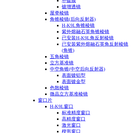
不镀膜
镀增透镜
屋脊棱镜
角锥棱镜(后向反射器)
H-K9L角锥棱镜
紫外熔融石英角锥棱镜
已安装H-K9L角反射棱镜
已安装紫外熔融石英角反射棱镜
(角锥)
五角棱镜
立方基准镜
中空角锥(中空后向反射器)
表面镀铝型
表面镀金型
色散棱镜
微晶立方基准棱镜
窗口片
H-K9L窗口
标准精度窗口
高精度窗口
激光窗口
楔形窗口