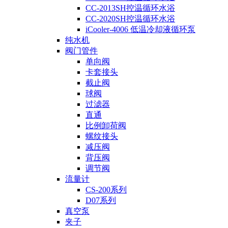
CC-2013SH控温循环水浴
CC-2020SH控温循环水浴
iCooler-4006 低温冷却液循环泵
纯水机
阀门管件
单向阀
卡套接头
截止阀
球阀
过滤器
直通
比例卸荷阀
螺纹接头
减压阀
背压阀
调节阀
流量计
CS-200系列
D07系列
真空泵
夹子