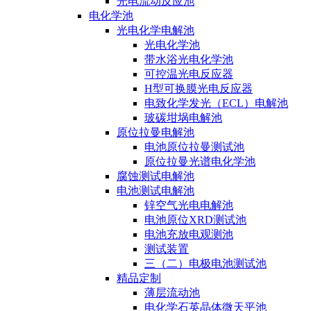
光电流动反应池
电化学池
光电化学电解池
光电化学池
带水浴光电化学池
可控温光电反应器
H型可换膜光电反应器
电致化学发光（ECL）电解池
玻碳坩埚电解池
原位拉曼电解池
电池原位拉曼测试池
原位拉曼光谱电化学池
腐蚀测试电解池
电池测试电解池
锌空气光电电解池
电池原位XRD测试池
电池充放电观测池
测试装置
三（二）电极电池测试池
精品定制
薄层流动池
电化学石英晶体微天平池