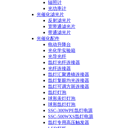
辐照计
光功率计
光催化滤光片
反射滤光片
宽带通滤光片
带通滤光片
光催化配件
电动升降台
光化学实验箱
光导光纤
氙灯光纤连接器
光纤连接器
氙灯汇聚透镜连接器
氙灯复眼均光连接器
氙灯可调方斑连接器
氙灯灯泡
球形汞灯灯泡
球形氙灯灯泡
SSC-300WPE氙灯电源
SSC-500WXS氙灯电源
氙灯专用高压触发器