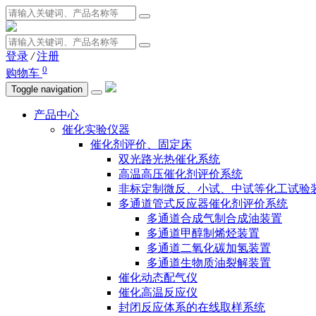
登录
/
注册
0
购物车
Toggle navigation
产品中心
催化实验仪器
催化剂评价、固定床
双光路光热催化系统
高温高压催化剂评价系统
非标定制微反、小试、中试等化工试验
多通道管式反应器催化剂评价系统
多通道合成气制合成油装置
多通道甲醇制烯烃装置
多通道二氧化碳加氢装置
多通道生物质油裂解装置
催化动态配气仪
催化高温反应仪
封闭反应体系的在线取样系统