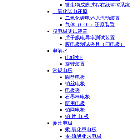
微生物成膜过程在线监控系统
二氧化碳电还原
二氧化碳电还原流动装置
气体（CO2）还原装置
膜电极测试装置
质子膜电导率测试装置
膜电极测试夹具（四电极）
电解水
电解水F
旋转装置
常规电极
圆盘电极
铂丝电极
电极夹
石墨棒电极
两用电极
铂网电极
铂 片 电 极
参比电极
汞-氧化汞电极
汞-硫酸亚汞电极