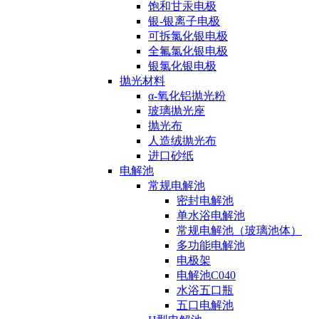
饱和甘汞电极
银-银离子电极
可拆氯化银电极
全氟氯化银电极
银氯化银电极
抛光材料
α-氧化铝抛光粉
玻璃抛光座
抛光布
人造绒抛光布
进口砂纸
电解池
常规电解池
密封电解池
单水浴电解池
常规电解池（玻璃池体）
多功能电解池
电极架
电解池C040
水浴五口瓶
五口电解池