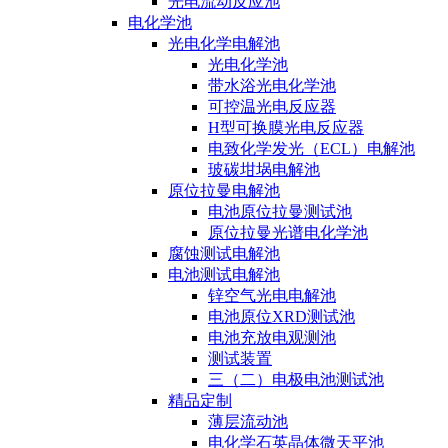
光电流动反应池
电化学池
光电化学电解池
光电化学池
带水浴光电化学池
可控温光电反应器
H型可换膜光电反应器
电致化学发光（ECL）电解池
玻碳坩埚电解池
原位拉曼电解池
电池原位拉曼测试池
原位拉曼光谱电化学池
腐蚀测试电解池
电池测试电解池
锌空气光电电解池
电池原位XRD测试池
电池充放电观测池
测试装置
三（二）电极电池测试池
精品定制
薄层流动池
电化学石英晶体微天平池