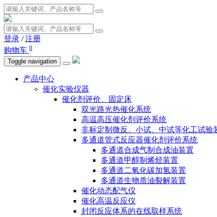
登录
/
注册
0
购物车
Toggle navigation
产品中心
催化实验仪器
催化剂评价、固定床
双光路光热催化系统
高温高压催化剂评价系统
非标定制微反、小试、中试等化工试验
多通道管式反应器催化剂评价系统
多通道合成气制合成油装置
多通道甲醇制烯烃装置
多通道二氧化碳加氢装置
多通道生物质油裂解装置
催化动态配气仪
催化高温反应仪
封闭反应体系的在线取样系统