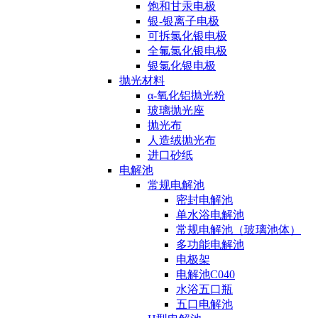
饱和甘汞电极
银-银离子电极
可拆氯化银电极
全氟氯化银电极
银氯化银电极
抛光材料
α-氧化铝抛光粉
玻璃抛光座
抛光布
人造绒抛光布
进口砂纸
电解池
常规电解池
密封电解池
单水浴电解池
常规电解池（玻璃池体）
多功能电解池
电极架
电解池C040
水浴五口瓶
五口电解池