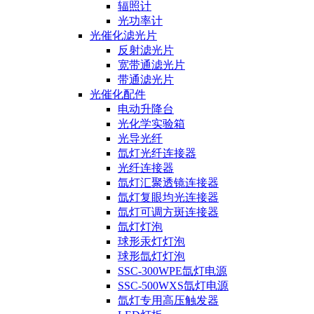
辐照计
光功率计
光催化滤光片
反射滤光片
宽带通滤光片
带通滤光片
光催化配件
电动升降台
光化学实验箱
光导光纤
氙灯光纤连接器
光纤连接器
氙灯汇聚透镜连接器
氙灯复眼均光连接器
氙灯可调方斑连接器
氙灯灯泡
球形汞灯灯泡
球形氙灯灯泡
SSC-300WPE氙灯电源
SSC-500WXS氙灯电源
氙灯专用高压触发器