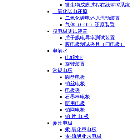
微生物成膜过程在线监控系统
二氧化碳电还原
二氧化碳电还原流动装置
气体（CO2）还原装置
膜电极测试装置
质子膜电导率测试装置
膜电极测试夹具（四电极）
电解水
电解水F
旋转装置
常规电极
圆盘电极
铂丝电极
电极夹
石墨棒电极
两用电极
铂网电极
铂 片 电 极
参比电极
汞-氧化汞电极
汞-硫酸亚汞电极