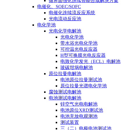
微界面强化连续智能合成解决方案
电催化、SOEC/SOFC
电催化连续流反应系统
光电流动反应池
电化学池
光电化学电解池
光电化学池
带水浴光电化学池
可控温光电反应器
H型可换膜光电反应器
电致化学发光（ECL）电解池
玻碳坩埚电解池
原位拉曼电解池
电池原位拉曼测试池
原位拉曼光谱电化学池
腐蚀测试电解池
电池测试电解池
锌空气光电电解池
电池原位XRD测试池
电池充放电观测池
测试装置
三（二）电极电池测试池