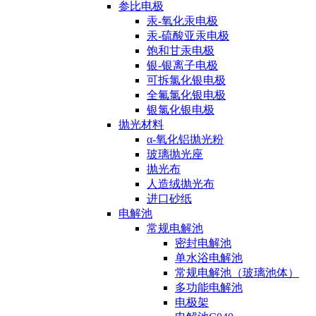
参比电极
汞-氧化汞电极
汞-硫酸亚汞电极
饱和甘汞电极
银-银离子电极
可拆氯化银电极
全氟氯化银电极
银氯化银电极
抛光材料
α-氧化铝抛光粉
玻璃抛光座
抛光布
人造绒抛光布
进口砂纸
电解池
常规电解池
密封电解池
单水浴电解池
常规电解池（玻璃池体）
多功能电解池
电极架