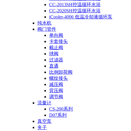
CC-2013SH控温循环水浴
CC-2020SH控温循环水浴
iCooler-4006 低温冷却液循环泵
纯水机
阀门管件
单向阀
卡套接头
截止阀
球阀
过滤器
直通
比例卸荷阀
螺纹接头
减压阀
背压阀
调节阀
流量计
CS-200系列
D07系列
真空泵
夹子