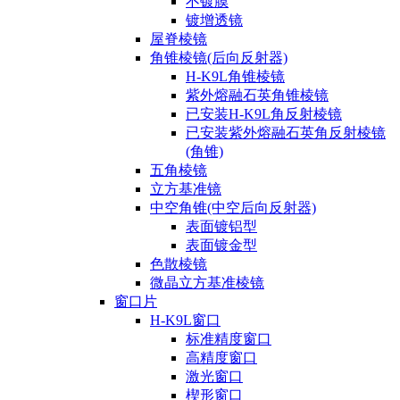
不镀膜
镀增透镜
屋脊棱镜
角锥棱镜(后向反射器)
H-K9L角锥棱镜
紫外熔融石英角锥棱镜
已安装H-K9L角反射棱镜
已安装紫外熔融石英角反射棱镜
(角锥)
五角棱镜
立方基准镜
中空角锥(中空后向反射器)
表面镀铝型
表面镀金型
色散棱镜
微晶立方基准棱镜
窗口片
H-K9L窗口
标准精度窗口
高精度窗口
激光窗口
楔形窗口