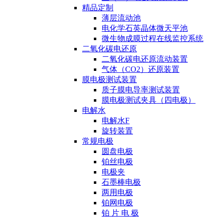
精品定制
薄层流动池
电化学石英晶体微天平池
微生物成膜过程在线监控系统
二氧化碳电还原
二氧化碳电还原流动装置
气体（CO2）还原装置
膜电极测试装置
质子膜电导率测试装置
膜电极测试夹具（四电极）
电解水
电解水F
旋转装置
常规电极
圆盘电极
铂丝电极
电极夹
石墨棒电极
两用电极
铂网电极
铂 片 电 极