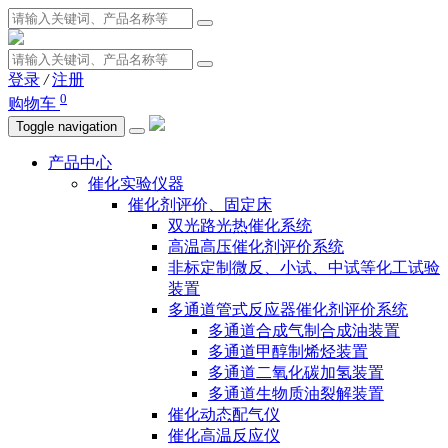
登录
/
注册
0
购物车
Toggle navigation
产品中心
催化实验仪器
催化剂评价、固定床
双光路光热催化系统
高温高压催化剂评价系统
非标定制微反、小试、中试等化工试验
装置
多通道管式反应器催化剂评价系统
多通道合成气制合成油装置
多通道甲醇制烯烃装置
多通道二氧化碳加氢装置
多通道生物质油裂解装置
催化动态配气仪
催化高温反应仪