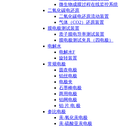
微生物成膜过程在线监控系统
二氧化碳电还原
二氧化碳电还原流动装置
气体（CO2）还原装置
膜电极测试装置
质子膜电导率测试装置
膜电极测试夹具（四电极）
电解水
电解水F
旋转装置
常规电极
圆盘电极
铂丝电极
电极夹
石墨棒电极
两用电极
铂网电极
铂 片 电 极
参比电极
汞-氧化汞电极
汞-硫酸亚汞电极