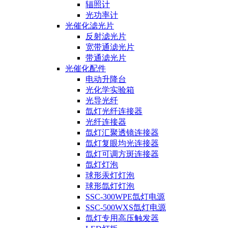
辐照计
光功率计
光催化滤光片
反射滤光片
宽带通滤光片
带通滤光片
光催化配件
电动升降台
光化学实验箱
光导光纤
氙灯光纤连接器
光纤连接器
氙灯汇聚透镜连接器
氙灯复眼均光连接器
氙灯可调方斑连接器
氙灯灯泡
球形汞灯灯泡
球形氙灯灯泡
SSC-300WPE氙灯电源
SSC-500WXS氙灯电源
氙灯专用高压触发器