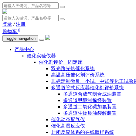
登录
/
注册
0
购物车
Toggle navigation
产品中心
催化实验仪器
催化剂评价、固定床
双光路光热催化系统
高温高压催化剂评价系统
非标定制微反、小试、中试等化工试验
多通道管式反应器催化剂评价系统
多通道合成气制合成油装置
多通道甲醇制烯烃装置
多通道二氧化碳加氢装置
多通道生物质油裂解装置
催化动态配气仪
催化高温反应仪
封闭反应体系的在线取样系统