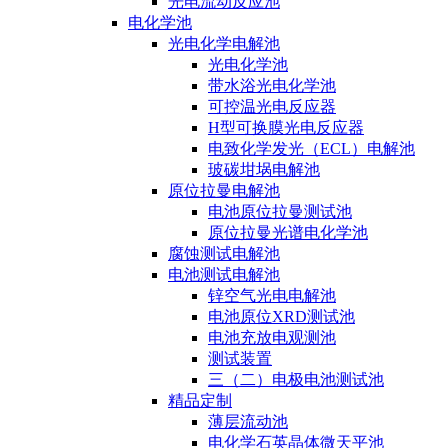
光电流动反应池
电化学池
光电化学电解池
光电化学池
带水浴光电化学池
可控温光电反应器
H型可换膜光电反应器
电致化学发光（ECL）电解池
玻碳坩埚电解池
原位拉曼电解池
电池原位拉曼测试池
原位拉曼光谱电化学池
腐蚀测试电解池
电池测试电解池
锌空气光电电解池
电池原位XRD测试池
电池充放电观测池
测试装置
三（二）电极电池测试池
精品定制
薄层流动池
电化学石英晶体微天平池