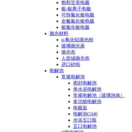
饱和甘汞电极
银-银离子电极
可拆氯化银电极
全氟氯化银电极
银氯化银电极
抛光材料
α-氧化铝抛光粉
玻璃抛光座
抛光布
人造绒抛光布
进口砂纸
电解池
常规电解池
密封电解池
单水浴电解池
常规电解池（玻璃池体）
多功能电解池
电极架
电解池C040
水浴五口瓶
五口电解池