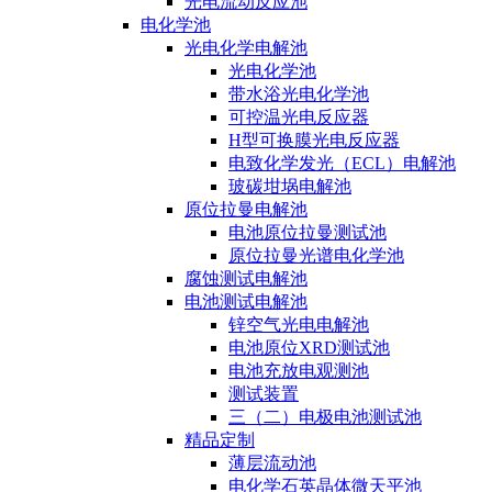
光电流动反应池
电化学池
光电化学电解池
光电化学池
带水浴光电化学池
可控温光电反应器
H型可换膜光电反应器
电致化学发光（ECL）电解池
玻碳坩埚电解池
原位拉曼电解池
电池原位拉曼测试池
原位拉曼光谱电化学池
腐蚀测试电解池
电池测试电解池
锌空气光电电解池
电池原位XRD测试池
电池充放电观测池
测试装置
三（二）电极电池测试池
精品定制
薄层流动池
电化学石英晶体微天平池