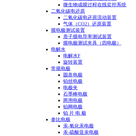
微生物成膜过程在线监控系统
二氧化碳电还原
二氧化碳电还原流动装置
气体（CO2）还原装置
膜电极测试装置
质子膜电导率测试装置
膜电极测试夹具（四电极）
电解水
电解水F
旋转装置
常规电极
圆盘电极
铂丝电极
电极夹
石墨棒电极
两用电极
铂网电极
铂 片 电 极
参比电极
汞-氧化汞电极
汞-硫酸亚汞电极