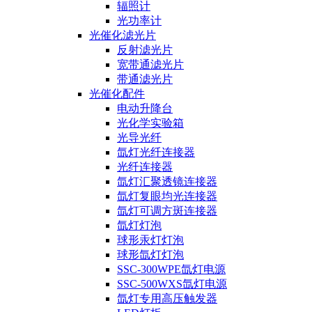
辐照计
光功率计
光催化滤光片
反射滤光片
宽带通滤光片
带通滤光片
光催化配件
电动升降台
光化学实验箱
光导光纤
氙灯光纤连接器
光纤连接器
氙灯汇聚透镜连接器
氙灯复眼均光连接器
氙灯可调方斑连接器
氙灯灯泡
球形汞灯灯泡
球形氙灯灯泡
SSC-300WPE氙灯电源
SSC-500WXS氙灯电源
氙灯专用高压触发器