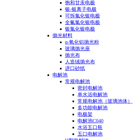
饱和甘汞电极
银-银离子电极
可拆氯化银电极
全氟氯化银电极
银氯化银电极
抛光材料
α-氧化铝抛光粉
玻璃抛光座
抛光布
人造绒抛光布
进口砂纸
电解池
常规电解池
密封电解池
单水浴电解池
常规电解池（玻璃池体）
多功能电解池
电极架
电解池C040
水浴五口瓶
五口电解池