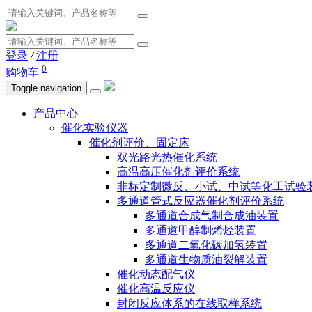
登录
/
注册
0
购物车
Toggle navigation
产品中心
催化实验仪器
催化剂评价、固定床
双光路光热催化系统
高温高压催化剂评价系统
非标定制微反、小试、中试等化工试验
多通道管式反应器催化剂评价系统
多通道合成气制合成油装置
多通道甲醇制烯烃装置
多通道二氧化碳加氢装置
多通道生物质油裂解装置
催化动态配气仪
催化高温反应仪
封闭反应体系的在线取样系统