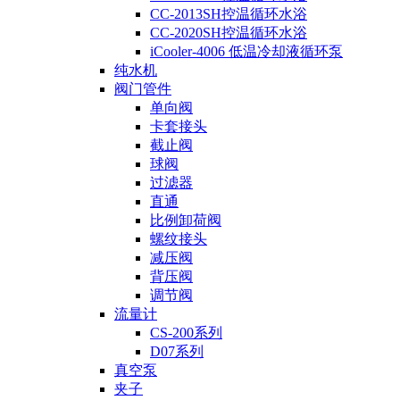
CC-2013SH控温循环水浴
CC-2020SH控温循环水浴
iCooler-4006 低温冷却液循环泵
纯水机
阀门管件
单向阀
卡套接头
截止阀
球阀
过滤器
直通
比例卸荷阀
螺纹接头
减压阀
背压阀
调节阀
流量计
CS-200系列
D07系列
真空泵
夹子