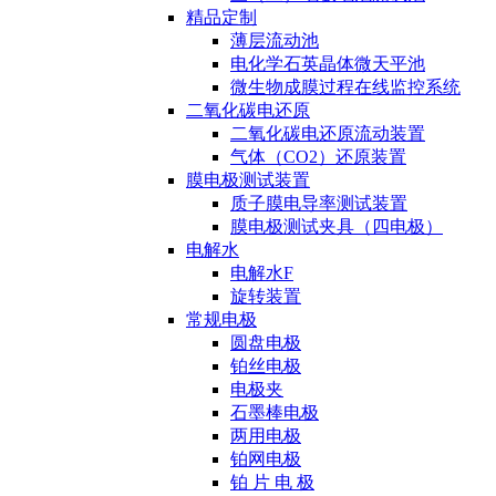
精品定制
薄层流动池
电化学石英晶体微天平池
微生物成膜过程在线监控系统
二氧化碳电还原
二氧化碳电还原流动装置
气体（CO2）还原装置
膜电极测试装置
质子膜电导率测试装置
膜电极测试夹具（四电极）
电解水
电解水F
旋转装置
常规电极
圆盘电极
铂丝电极
电极夹
石墨棒电极
两用电极
铂网电极
铂 片 电 极