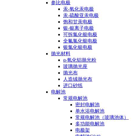
参比电极
汞-氧化汞电极
汞-硫酸亚汞电极
饱和甘汞电极
银-银离子电极
可拆氯化银电极
全氟氯化银电极
银氯化银电极
抛光材料
α-氧化铝抛光粉
玻璃抛光座
抛光布
人造绒抛光布
进口砂纸
电解池
常规电解池
密封电解池
单水浴电解池
常规电解池（玻璃池体）
多功能电解池
电极架