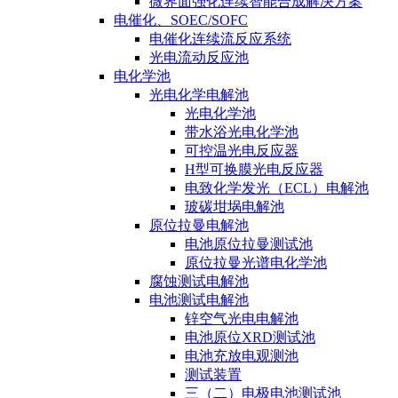
微界面强化连续智能合成解决方案
电催化、SOEC/SOFC
电催化连续流反应系统
光电流动反应池
电化学池
光电化学电解池
光电化学池
带水浴光电化学池
可控温光电反应器
H型可换膜光电反应器
电致化学发光（ECL）电解池
玻碳坩埚电解池
原位拉曼电解池
电池原位拉曼测试池
原位拉曼光谱电化学池
腐蚀测试电解池
电池测试电解池
锌空气光电电解池
电池原位XRD测试池
电池充放电观测池
测试装置
三（二）电极电池测试池