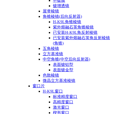
不镀膜
镀增透镜
屋脊棱镜
角锥棱镜(后向反射器)
H-K9L角锥棱镜
紫外熔融石英角锥棱镜
已安装H-K9L角反射棱镜
已安装紫外熔融石英角反射棱镜
(角锥)
五角棱镜
立方基准镜
中空角锥(中空后向反射器)
表面镀铝型
表面镀金型
色散棱镜
微晶立方基准棱镜
窗口片
H-K9L窗口
标准精度窗口
高精度窗口
激光窗口
楔形窗口