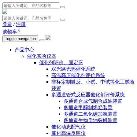
登录
/
注册
0
购物车
Toggle navigation
产品中心
催化实验仪器
催化剂评价、固定床
双光路光热催化系统
高温高压催化剂评价系统
非标定制微反、小试、中试等化工试验
装置
多通道管式反应器催化剂评价系统
多通道合成气制合成油装置
多通道甲醇制烯烃装置
多通道二氧化碳加氢装置
多通道生物质油裂解装置
催化动态配气仪
催化高温反应仪