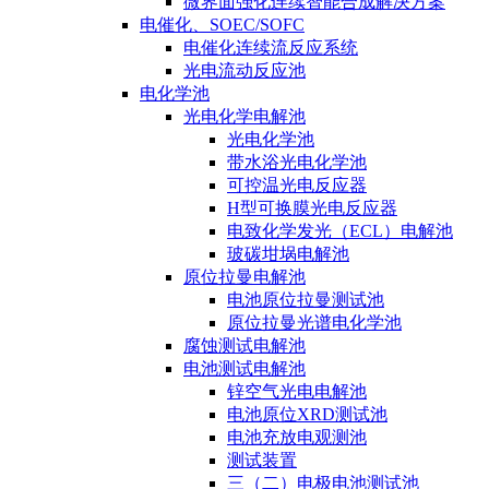
微界面强化连续智能合成解决方案
电催化、SOEC/SOFC
电催化连续流反应系统
光电流动反应池
电化学池
光电化学电解池
光电化学池
带水浴光电化学池
可控温光电反应器
H型可换膜光电反应器
电致化学发光（ECL）电解池
玻碳坩埚电解池
原位拉曼电解池
电池原位拉曼测试池
原位拉曼光谱电化学池
腐蚀测试电解池
电池测试电解池
锌空气光电电解池
电池原位XRD测试池
电池充放电观测池
测试装置
三（二）电极电池测试池