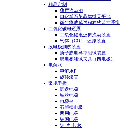
精品定制
薄层流动池
电化学石英晶体微天平池
微生物成膜过程在线监控系统
二氧化碳电还原
二氧化碳电还原流动装置
气体（CO2）还原装置
膜电极测试装置
质子膜电导率测试装置
膜电极测试夹具（四电极）
电解水
电解水F
旋转装置
常规电极
圆盘电极
铂丝电极
电极夹
石墨棒电极
两用电极
铂网电极
铂 片 电 极