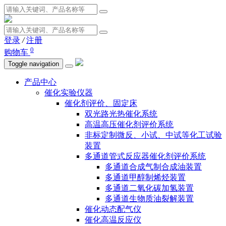
登录
/
注册
0
购物车
Toggle navigation
产品中心
催化实验仪器
催化剂评价、固定床
双光路光热催化系统
高温高压催化剂评价系统
非标定制微反、小试、中试等化工试验
装置
多通道管式反应器催化剂评价系统
多通道合成气制合成油装置
多通道甲醇制烯烃装置
多通道二氧化碳加氢装置
多通道生物质油裂解装置
催化动态配气仪
催化高温反应仪