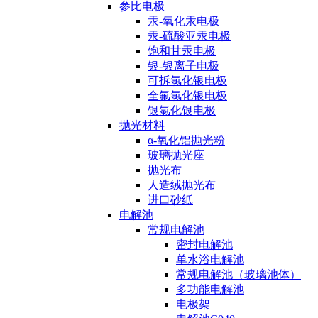
参比电极
汞-氧化汞电极
汞-硫酸亚汞电极
饱和甘汞电极
银-银离子电极
可拆氯化银电极
全氟氯化银电极
银氯化银电极
抛光材料
α-氧化铝抛光粉
玻璃抛光座
抛光布
人造绒抛光布
进口砂纸
电解池
常规电解池
密封电解池
单水浴电解池
常规电解池（玻璃池体）
多功能电解池
电极架