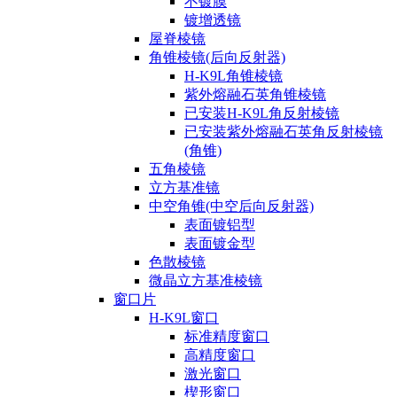
不镀膜
镀增透镜
屋脊棱镜
角锥棱镜(后向反射器)
H-K9L角锥棱镜
紫外熔融石英角锥棱镜
已安装H-K9L角反射棱镜
已安装紫外熔融石英角反射棱镜
(角锥)
五角棱镜
立方基准镜
中空角锥(中空后向反射器)
表面镀铝型
表面镀金型
色散棱镜
微晶立方基准棱镜
窗口片
H-K9L窗口
标准精度窗口
高精度窗口
激光窗口
楔形窗口