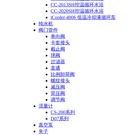
CC-2013SH控温循环水浴
CC-2020SH控温循环水浴
iCooler-4006 低温冷却液循环泵
纯水机
阀门管件
单向阀
卡套接头
截止阀
球阀
过滤器
直通
比例卸荷阀
螺纹接头
减压阀
背压阀
调节阀
流量计
CS-200系列
D07系列
真空泵
夹子