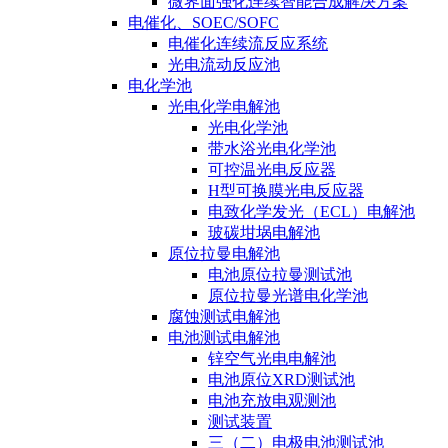
微界面强化连续智能合成解决方案
电催化、SOEC/SOFC
电催化连续流反应系统
光电流动反应池
电化学池
光电化学电解池
光电化学池
带水浴光电化学池
可控温光电反应器
H型可换膜光电反应器
电致化学发光（ECL）电解池
玻碳坩埚电解池
原位拉曼电解池
电池原位拉曼测试池
原位拉曼光谱电化学池
腐蚀测试电解池
电池测试电解池
锌空气光电电解池
电池原位XRD测试池
电池充放电观测池
测试装置
三（二）电极电池测试池