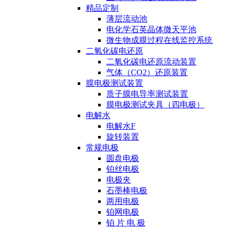
精品定制
薄层流动池
电化学石英晶体微天平池
微生物成膜过程在线监控系统
二氧化碳电还原
二氧化碳电还原流动装置
气体（CO2）还原装置
膜电极测试装置
质子膜电导率测试装置
膜电极测试夹具（四电极）
电解水
电解水F
旋转装置
常规电极
圆盘电极
铂丝电极
电极夹
石墨棒电极
两用电极
铂网电极
铂 片 电 极