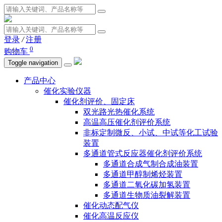
登录
/
注册
0
购物车
Toggle navigation
产品中心
催化实验仪器
催化剂评价、固定床
双光路光热催化系统
高温高压催化剂评价系统
非标定制微反、小试、中试等化工试验
装置
多通道管式反应器催化剂评价系统
多通道合成气制合成油装置
多通道甲醇制烯烃装置
多通道二氧化碳加氢装置
多通道生物质油裂解装置
催化动态配气仪
催化高温反应仪