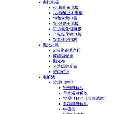
参比电极
汞-氧化汞电极
汞-硫酸亚汞电极
饱和甘汞电极
银-银离子电极
可拆氯化银电极
全氟氯化银电极
银氯化银电极
抛光材料
α-氧化铝抛光粉
玻璃抛光座
抛光布
人造绒抛光布
进口砂纸
电解池
常规电解池
密封电解池
单水浴电解池
常规电解池（玻璃池体）
多功能电解池
电极架