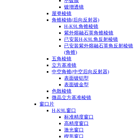
不镀膜
镀增透镜
屋脊棱镜
角锥棱镜(后向反射器)
H-K9L角锥棱镜
紫外熔融石英角锥棱镜
已安装H-K9L角反射棱镜
已安装紫外熔融石英角反射棱镜
(角锥)
五角棱镜
立方基准镜
中空角锥(中空后向反射器)
表面镀铝型
表面镀金型
色散棱镜
微晶立方基准棱镜
窗口片
H-K9L窗口
标准精度窗口
高精度窗口
激光窗口
楔形窗口