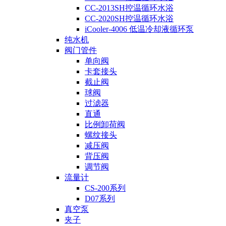
CC-2013SH控温循环水浴
CC-2020SH控温循环水浴
iCooler-4006 低温冷却液循环泵
纯水机
阀门管件
单向阀
卡套接头
截止阀
球阀
过滤器
直通
比例卸荷阀
螺纹接头
减压阀
背压阀
调节阀
流量计
CS-200系列
D07系列
真空泵
夹子