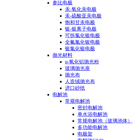
参比电极
汞-氧化汞电极
汞-硫酸亚汞电极
饱和甘汞电极
银-银离子电极
可拆氯化银电极
全氟氯化银电极
银氯化银电极
抛光材料
α-氧化铝抛光粉
玻璃抛光座
抛光布
人造绒抛光布
进口砂纸
电解池
常规电解池
密封电解池
单水浴电解池
常规电解池（玻璃池体）
多功能电解池
电极架