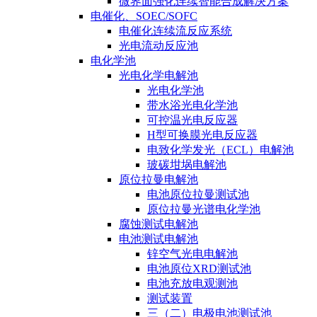
微界面强化连续智能合成解决方案
电催化、SOEC/SOFC
电催化连续流反应系统
光电流动反应池
电化学池
光电化学电解池
光电化学池
带水浴光电化学池
可控温光电反应器
H型可换膜光电反应器
电致化学发光（ECL）电解池
玻碳坩埚电解池
原位拉曼电解池
电池原位拉曼测试池
原位拉曼光谱电化学池
腐蚀测试电解池
电池测试电解池
锌空气光电电解池
电池原位XRD测试池
电池充放电观测池
测试装置
三（二）电极电池测试池