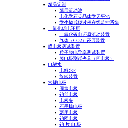
精品定制
薄层流动池
电化学石英晶体微天平池
微生物成膜过程在线监控系统
二氧化碳电还原
二氧化碳电还原流动装置
气体（CO2）还原装置
膜电极测试装置
质子膜电导率测试装置
膜电极测试夹具（四电极）
电解水
电解水F
旋转装置
常规电极
圆盘电极
铂丝电极
电极夹
石墨棒电极
两用电极
铂网电极
铂 片 电 极