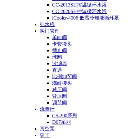
CC-2013SH控温循环水浴
CC-2020SH控温循环水浴
iCooler-4006 低温冷却液循环泵
纯水机
阀门管件
单向阀
卡套接头
截止阀
球阀
过滤器
直通
比例卸荷阀
螺纹接头
减压阀
背压阀
调节阀
流量计
CS-200系列
D07系列
真空泵
夹子