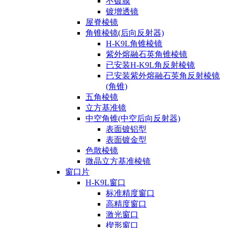
不镀膜
镀增透镜
屋脊棱镜
角锥棱镜(后向反射器)
H-K9L角锥棱镜
紫外熔融石英角锥棱镜
已安装H-K9L角反射棱镜
已安装紫外熔融石英角反射棱镜
(角锥)
五角棱镜
立方基准镜
中空角锥(中空后向反射器)
表面镀铝型
表面镀金型
色散棱镜
微晶立方基准棱镜
窗口片
H-K9L窗口
标准精度窗口
高精度窗口
激光窗口
楔形窗口