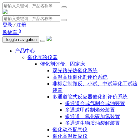
登录
/
注册
0
购物车
Toggle navigation
产品中心
催化实验仪器
催化剂评价、固定床
双光路光热催化系统
高温高压催化剂评价系统
非标定制微反、小试、中试等化工试验
装置
多通道管式反应器催化剂评价系统
多通道合成气制合成油装置
多通道甲醇制烯烃装置
多通道二氧化碳加氢装置
多通道生物质油裂解装置
催化动态配气仪
催化高温反应仪