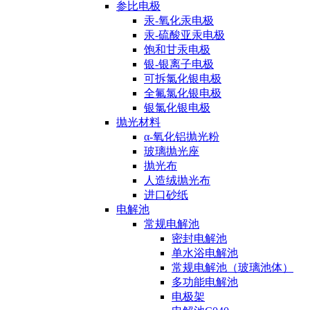
参比电极
汞-氧化汞电极
汞-硫酸亚汞电极
饱和甘汞电极
银-银离子电极
可拆氯化银电极
全氟氯化银电极
银氯化银电极
抛光材料
α-氧化铝抛光粉
玻璃抛光座
抛光布
人造绒抛光布
进口砂纸
电解池
常规电解池
密封电解池
单水浴电解池
常规电解池（玻璃池体）
多功能电解池
电极架