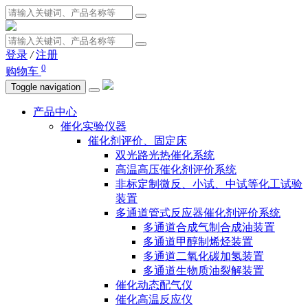
登录
/
注册
0
购物车
Toggle navigation
产品中心
催化实验仪器
催化剂评价、固定床
双光路光热催化系统
高温高压催化剂评价系统
非标定制微反、小试、中试等化工试验
装置
多通道管式反应器催化剂评价系统
多通道合成气制合成油装置
多通道甲醇制烯烃装置
多通道二氧化碳加氢装置
多通道生物质油裂解装置
催化动态配气仪
催化高温反应仪