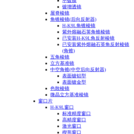
不镀膜
镀增透镜
屋脊棱镜
角锥棱镜(后向反射器)
H-K9L角锥棱镜
紫外熔融石英角锥棱镜
已安装H-K9L角反射棱镜
已安装紫外熔融石英角反射棱镜
(角锥)
五角棱镜
立方基准镜
中空角锥(中空后向反射器)
表面镀铝型
表面镀金型
色散棱镜
微晶立方基准棱镜
窗口片
H-K9L窗口
标准精度窗口
高精度窗口
激光窗口
楔形窗口