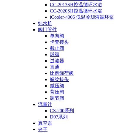
CC-2013SH控温循环水浴
CC-2020SH控温循环水浴
iCooler-4006 低温冷却液循环泵
纯水机
阀门管件
单向阀
卡套接头
截止阀
球阀
过滤器
直通
比例卸荷阀
螺纹接头
减压阀
背压阀
调节阀
流量计
CS-200系列
D07系列
真空泵
夹子