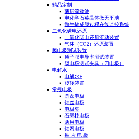
精品定制
薄层流动池
电化学石英晶体微天平池
微生物成膜过程在线监控系统
二氧化碳电还原
二氧化碳电还原流动装置
气体（CO2）还原装置
膜电极测试装置
质子膜电导率测试装置
膜电极测试夹具（四电极）
电解水
电解水F
旋转装置
常规电极
圆盘电极
铂丝电极
电极夹
石墨棒电极
两用电极
铂网电极
铂 片 电 极