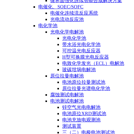
微界面强化连续智能合成解决方案
电催化、SOEC/SOFC
电催化连续流反应系统
光电流动反应池
电化学池
光电化学电解池
光电化学池
带水浴光电化学池
可控温光电反应器
H型可换膜光电反应器
电致化学发光（ECL）电解池
玻碳坩埚电解池
原位拉曼电解池
电池原位拉曼测试池
原位拉曼光谱电化学池
腐蚀测试电解池
电池测试电解池
锌空气光电电解池
电池原位XRD测试池
电池充放电观测池
测试装置
三（二）电极电池测试池