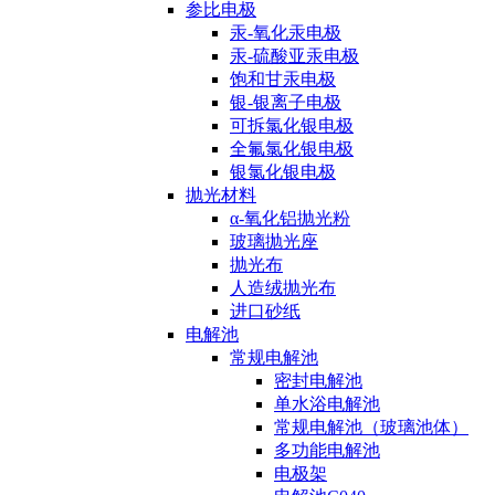
参比电极
汞-氧化汞电极
汞-硫酸亚汞电极
饱和甘汞电极
银-银离子电极
可拆氯化银电极
全氟氯化银电极
银氯化银电极
抛光材料
α-氧化铝抛光粉
玻璃抛光座
抛光布
人造绒抛光布
进口砂纸
电解池
常规电解池
密封电解池
单水浴电解池
常规电解池（玻璃池体）
多功能电解池
电极架