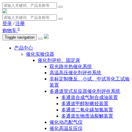
登录
/
注册
0
购物车
Toggle navigation
产品中心
催化实验仪器
催化剂评价、固定床
双光路光热催化系统
高温高压催化剂评价系统
非标定制微反、小试、中试等化工试验
装置
多通道管式反应器催化剂评价系统
多通道合成气制合成油装置
多通道甲醇制烯烃装置
多通道二氧化碳加氢装置
多通道生物质油裂解装置
催化动态配气仪
催化高温反应仪