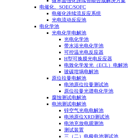
微界面强化连续智能合成解决方案
电催化、SOEC/SOFC
电催化连续流反应系统
光电流动反应池
电化学池
光电化学电解池
光电化学池
带水浴光电化学池
可控温光电反应器
H型可换膜光电反应器
电致化学发光（ECL）电解池
玻碳坩埚电解池
原位拉曼电解池
电池原位拉曼测试池
原位拉曼光谱电化学池
腐蚀测试电解池
电池测试电解池
锌空气光电电解池
电池原位XRD测试池
电池充放电观测池
测试装置
三（二）电极电池测试池