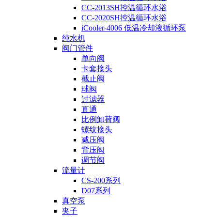
CC-2013SH控温循环水浴
CC-2020SH控温循环水浴
iCooler-4006 低温冷却液循环泵
纯水机
阀门管件
单向阀
卡套接头
截止阀
球阀
过滤器
直通
比例卸荷阀
螺纹接头
减压阀
背压阀
调节阀
流量计
CS-200系列
D07系列
真空泵
夹子