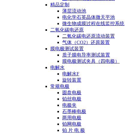
精品定制
薄层流动池
电化学石英晶体微天平池
微生物成膜过程在线监控系统
二氧化碳电还原
二氧化碳电还原流动装置
气体（CO2）还原装置
膜电极测试装置
质子膜电导率测试装置
膜电极测试夹具（四电极）
电解水
电解水F
旋转装置
常规电极
圆盘电极
铂丝电极
电极夹
石墨棒电极
两用电极
铂网电极
铂 片 电 极