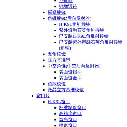
不镀膜
镀增透镜
屋脊棱镜
角锥棱镜(后向反射器)
H-K9L角锥棱镜
紫外熔融石英角锥棱镜
已安装H-K9L角反射棱镜
已安装紫外熔融石英角反射棱镜
(角锥)
五角棱镜
立方基准镜
中空角锥(中空后向反射器)
表面镀铝型
表面镀金型
色散棱镜
微晶立方基准棱镜
窗口片
H-K9L窗口
标准精度窗口
高精度窗口
激光窗口
楔形窗口