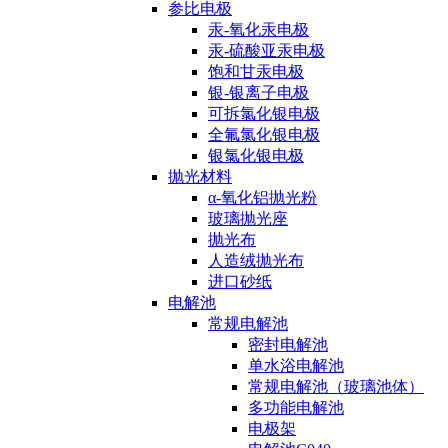
参比电极
汞-氧化汞电极
汞-硫酸亚汞电极
饱和甘汞电极
银-银离子电极
可拆氯化银电极
全氟氯化银电极
银氯化银电极
抛光材料
α-氧化铝抛光粉
玻璃抛光座
抛光布
人造绒抛光布
进口砂纸
电解池
常规电解池
密封电解池
单水浴电解池
常规电解池（玻璃池体）
多功能电解池
电极架