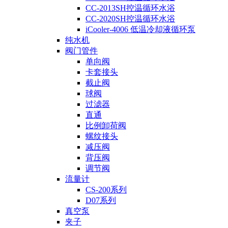
CC-2013SH控温循环水浴
CC-2020SH控温循环水浴
iCooler-4006 低温冷却液循环泵
纯水机
阀门管件
单向阀
卡套接头
截止阀
球阀
过滤器
直通
比例卸荷阀
螺纹接头
减压阀
背压阀
调节阀
流量计
CS-200系列
D07系列
真空泵
夹子