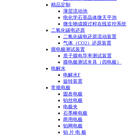
精品定制
薄层流动池
电化学石英晶体微天平池
微生物成膜过程在线监控系统
二氧化碳电还原
二氧化碳电还原流动装置
气体（CO2）还原装置
膜电极测试装置
质子膜电导率测试装置
膜电极测试夹具（四电极）
电解水
电解水F
旋转装置
常规电极
圆盘电极
铂丝电极
电极夹
石墨棒电极
两用电极
铂网电极
铂 片 电 极