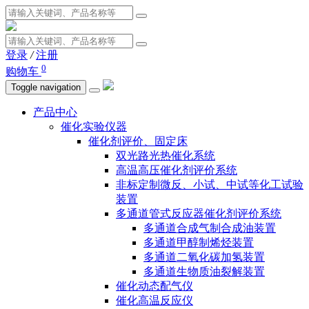
登录
/
注册
0
购物车
Toggle navigation
产品中心
催化实验仪器
催化剂评价、固定床
双光路光热催化系统
高温高压催化剂评价系统
非标定制微反、小试、中试等化工试验
装置
多通道管式反应器催化剂评价系统
多通道合成气制合成油装置
多通道甲醇制烯烃装置
多通道二氧化碳加氢装置
多通道生物质油裂解装置
催化动态配气仪
催化高温反应仪