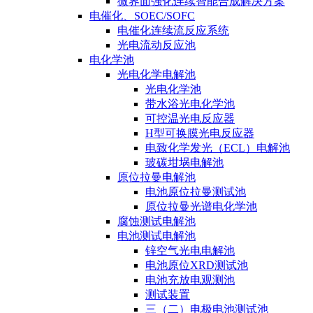
微界面强化连续智能合成解决方案
电催化、SOEC/SOFC
电催化连续流反应系统
光电流动反应池
电化学池
光电化学电解池
光电化学池
带水浴光电化学池
可控温光电反应器
H型可换膜光电反应器
电致化学发光（ECL）电解池
玻碳坩埚电解池
原位拉曼电解池
电池原位拉曼测试池
原位拉曼光谱电化学池
腐蚀测试电解池
电池测试电解池
锌空气光电电解池
电池原位XRD测试池
电池充放电观测池
测试装置
三（二）电极电池测试池