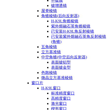
不镀膜
镀增透镜
屋脊棱镜
角锥棱镜(后向反射器)
H-K9L角锥棱镜
紫外熔融石英角锥棱镜
已安装H-K9L角反射棱镜
已安装紫外熔融石英角反射棱镜
(角锥)
五角棱镜
立方基准镜
中空角锥(中空后向反射器)
表面镀铝型
表面镀金型
色散棱镜
微晶立方基准棱镜
窗口片
H-K9L窗口
标准精度窗口
高精度窗口
激光窗口
楔形窗口