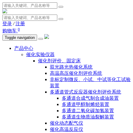
登录
/
注册
0
购物车
Toggle navigation
产品中心
催化实验仪器
催化剂评价、固定床
双光路光热催化系统
高温高压催化剂评价系统
非标定制微反、小试、中试等化工试验
装置
多通道管式反应器催化剂评价系统
多通道合成气制合成油装置
多通道甲醇制烯烃装置
多通道二氧化碳加氢装置
多通道生物质油裂解装置
催化动态配气仪
催化高温反应仪