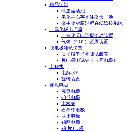
精品定制
薄层流动池
电化学石英晶体微天平池
微生物成膜过程在线监控系统
二氧化碳电还原
二氧化碳电还原流动装置
气体（CO2）还原装置
膜电极测试装置
质子膜电导率测试装置
膜电极测试夹具（四电极）
电解水
电解水F
旋转装置
常规电极
圆盘电极
铂丝电极
电极夹
石墨棒电极
两用电极
铂网电极
铂 片 电 极