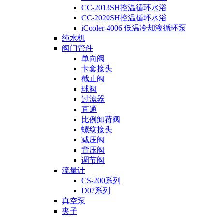
CC-2013SH控温循环水浴
CC-2020SH控温循环水浴
iCooler-4006 低温冷却液循环泵
纯水机
阀门管件
单向阀
卡套接头
截止阀
球阀
过滤器
直通
比例卸荷阀
螺纹接头
减压阀
背压阀
调节阀
流量计
CS-200系列
D07系列
真空泵
夹子