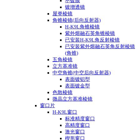
不镀膜
镀增透镜
屋脊棱镜
角锥棱镜(后向反射器)
H-K9L角锥棱镜
紫外熔融石英角锥棱镜
已安装H-K9L角反射棱镜
已安装紫外熔融石英角反射棱镜
(角锥)
五角棱镜
立方基准镜
中空角锥(中空后向反射器)
表面镀铝型
表面镀金型
色散棱镜
微晶立方基准棱镜
窗口片
H-K9L窗口
标准精度窗口
高精度窗口
激光窗口
楔形窗口