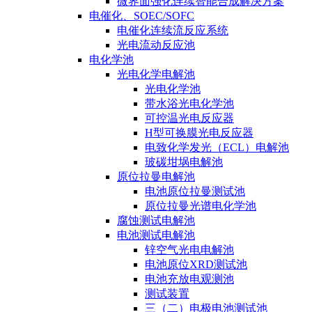
微界面强化连续智能合成解决方案
电催化、SOEC/SOFC
电催化连续流反应系统
光电流动反应池
电化学池
光电化学电解池
光电化学池
带水浴光电化学池
可控温光电反应器
H型可换膜光电反应器
电致化学发光（ECL）电解池
玻碳坩埚电解池
原位拉曼电解池
电池原位拉曼测试池
原位拉曼光谱电化学池
腐蚀测试电解池
电池测试电解池
锌空气光电电解池
电池原位XRD测试池
电池充放电观测池
测试装置
三（二）电极电池测试池