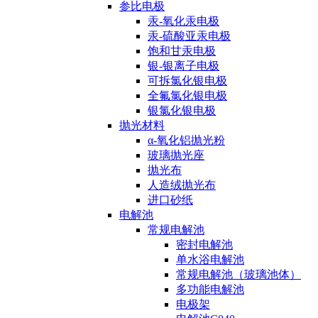
参比电极
汞-氧化汞电极
汞-硫酸亚汞电极
饱和甘汞电极
银-银离子电极
可拆氯化银电极
全氟氯化银电极
银氯化银电极
抛光材料
α-氧化铝抛光粉
玻璃抛光座
抛光布
人造绒抛光布
进口砂纸
电解池
常规电解池
密封电解池
单水浴电解池
常规电解池（玻璃池体）
多功能电解池
电极架