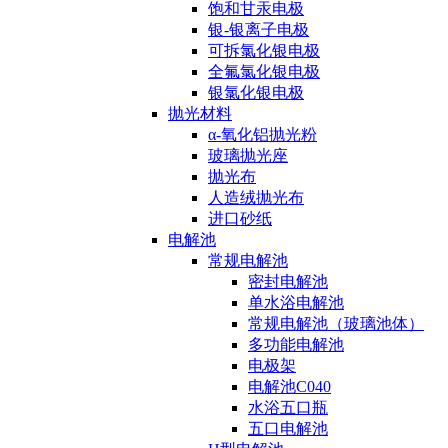
饱和甘汞电极
银-银离子电极
可拆氯化银电极
全氟氯化银电极
银氯化银电极
抛光材料
α-氧化铝抛光粉
玻璃抛光座
抛光布
人造绒抛光布
进口砂纸
电解池
常规电解池
密封电解池
单水浴电解池
常规电解池（玻璃池体）
多功能电解池
电极架
电解池C040
水浴五口瓶
五口电解池