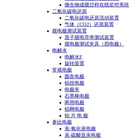
微生物成膜过程在线监控系统
二氧化碳电还原
二氧化碳电还原流动装置
气体（CO2）还原装置
膜电极测试装置
质子膜电导率测试装置
膜电极测试夹具（四电极）
电解水
电解水F
旋转装置
常规电极
圆盘电极
铂丝电极
电极夹
石墨棒电极
两用电极
铂网电极
铂 片 电 极
参比电极
汞-氧化汞电极
汞-硫酸亚汞电极