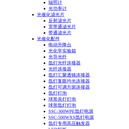
辐照计
光功率计
光催化滤光片
反射滤光片
宽带通滤光片
带通滤光片
光催化配件
电动升降台
光化学实验箱
光导光纤
氙灯光纤连接器
光纤连接器
氙灯汇聚透镜连接器
氙灯复眼均光连接器
氙灯可调方斑连接器
氙灯灯泡
球形汞灯灯泡
球形氙灯灯泡
SSC-300WPE氙灯电源
SSC-500WXS氙灯电源
氙灯专用高压触发器