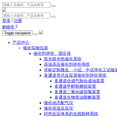
登录
/
注册
0
购物车
Toggle navigation
产品中心
催化实验仪器
催化剂评价、固定床
双光路光热催化系统
高温高压催化剂评价系统
非标定制微反、小试、中试等化工试验
多通道管式反应器催化剂评价系统
多通道合成气制合成油装置
多通道甲醇制烯烃装置
多通道二氧化碳加氢装置
多通道生物质油裂解装置
催化动态配气仪
催化高温反应仪
封闭反应体系的在线取样系统