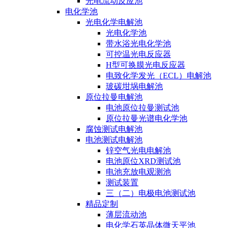
光电流动反应池
电化学池
光电化学电解池
光电化学池
带水浴光电化学池
可控温光电反应器
H型可换膜光电反应器
电致化学发光（ECL）电解池
玻碳坩埚电解池
原位拉曼电解池
电池原位拉曼测试池
原位拉曼光谱电化学池
腐蚀测试电解池
电池测试电解池
锌空气光电电解池
电池原位XRD测试池
电池充放电观测池
测试装置
三（二）电极电池测试池
精品定制
薄层流动池
电化学石英晶体微天平池