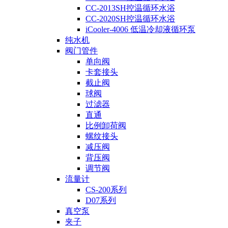
CC-2013SH控温循环水浴
CC-2020SH控温循环水浴
iCooler-4006 低温冷却液循环泵
纯水机
阀门管件
单向阀
卡套接头
截止阀
球阀
过滤器
直通
比例卸荷阀
螺纹接头
减压阀
背压阀
调节阀
流量计
CS-200系列
D07系列
真空泵
夹子