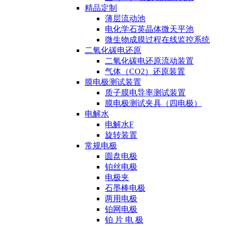
精品定制
薄层流动池
电化学石英晶体微天平池
微生物成膜过程在线监控系统
二氧化碳电还原
二氧化碳电还原流动装置
气体（CO2）还原装置
膜电极测试装置
质子膜电导率测试装置
膜电极测试夹具（四电极）
电解水
电解水F
旋转装置
常规电极
圆盘电极
铂丝电极
电极夹
石墨棒电极
两用电极
铂网电极
铂 片 电 极