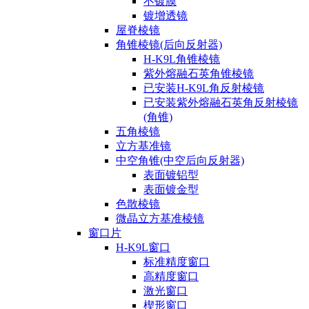
不镀膜
镀增透镜
屋脊棱镜
角锥棱镜(后向反射器)
H-K9L角锥棱镜
紫外熔融石英角锥棱镜
已安装H-K9L角反射棱镜
已安装紫外熔融石英角反射棱镜
(角锥)
五角棱镜
立方基准镜
中空角锥(中空后向反射器)
表面镀铝型
表面镀金型
色散棱镜
微晶立方基准棱镜
窗口片
H-K9L窗口
标准精度窗口
高精度窗口
激光窗口
楔形窗口