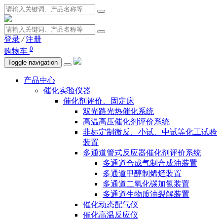
登录
/
注册
0
购物车
Toggle navigation
产品中心
催化实验仪器
催化剂评价、固定床
双光路光热催化系统
高温高压催化剂评价系统
非标定制微反、小试、中试等化工试验
装置
多通道管式反应器催化剂评价系统
多通道合成气制合成油装置
多通道甲醇制烯烃装置
多通道二氧化碳加氢装置
多通道生物质油裂解装置
催化动态配气仪
催化高温反应仪