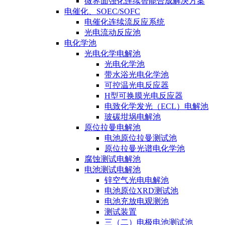
微界面强化连续智能合成解决方案
电催化、SOEC/SOFC
电催化连续流反应系统
光电流动反应池
电化学池
光电化学电解池
光电化学池
带水浴光电化学池
可控温光电反应器
H型可换膜光电反应器
电致化学发光（ECL）电解池
玻碳坩埚电解池
原位拉曼电解池
电池原位拉曼测试池
原位拉曼光谱电化学池
腐蚀测试电解池
电池测试电解池
锌空气光电电解池
电池原位XRD测试池
电池充放电观测池
测试装置
三（二）电极电池测试池