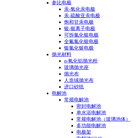
参比电极
汞-氧化汞电极
汞-硫酸亚汞电极
饱和甘汞电极
银-银离子电极
可拆氯化银电极
全氟氯化银电极
银氯化银电极
抛光材料
α-氧化铝抛光粉
玻璃抛光座
抛光布
人造绒抛光布
进口砂纸
电解池
常规电解池
密封电解池
单水浴电解池
常规电解池（玻璃池体）
多功能电解池
电极架