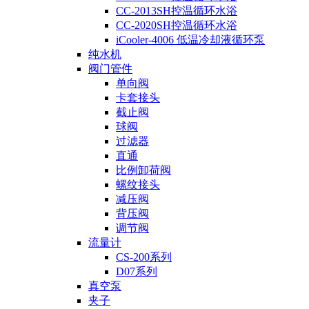
CC-2013SH控温循环水浴
CC-2020SH控温循环水浴
iCooler-4006 低温冷却液循环泵
纯水机
阀门管件
单向阀
卡套接头
截止阀
球阀
过滤器
直通
比例卸荷阀
螺纹接头
减压阀
背压阀
调节阀
流量计
CS-200系列
D07系列
真空泵
夹子