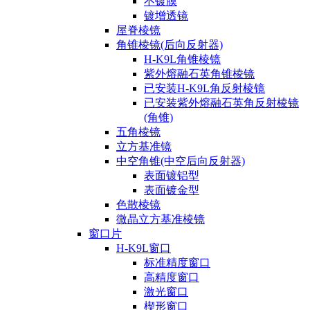
不镀膜
镀增透镜
屋脊棱镜
角锥棱镜(后向反射器)
H-K9L角锥棱镜
紫外熔融石英角锥棱镜
已安装H-K9L角反射棱镜
已安装紫外熔融石英角反射棱镜
(角锥)
五角棱镜
立方基准镜
中空角锥(中空后向反射器)
表面镀铝型
表面镀金型
色散棱镜
微晶立方基准棱镜
窗口片
H-K9L窗口
标准精度窗口
高精度窗口
激光窗口
楔形窗口