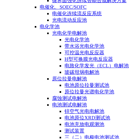
微界面强化连续智能合成解决方案
电催化、SOEC/SOFC
电催化连续流反应系统
光电流动反应池
电化学池
光电化学电解池
光电化学池
带水浴光电化学池
可控温光电反应器
H型可换膜光电反应器
电致化学发光（ECL）电解池
玻碳坩埚电解池
原位拉曼电解池
电池原位拉曼测试池
原位拉曼光谱电化学池
腐蚀测试电解池
电池测试电解池
锌空气光电电解池
电池原位XRD测试池
电池充放电观测池
测试装置
三（二）电极电池测试池