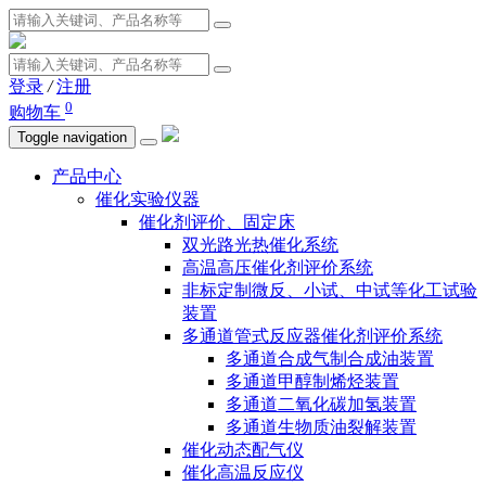
登录
/
注册
0
购物车
Toggle navigation
产品中心
催化实验仪器
催化剂评价、固定床
双光路光热催化系统
高温高压催化剂评价系统
非标定制微反、小试、中试等化工试验
装置
多通道管式反应器催化剂评价系统
多通道合成气制合成油装置
多通道甲醇制烯烃装置
多通道二氧化碳加氢装置
多通道生物质油裂解装置
催化动态配气仪
催化高温反应仪