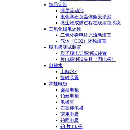
精品定制
薄层流动池
电化学石英晶体微天平池
微生物成膜过程在线监控系统
二氧化碳电还原
二氧化碳电还原流动装置
气体（CO2）还原装置
膜电极测试装置
质子膜电导率测试装置
膜电极测试夹具（四电极）
电解水
电解水F
旋转装置
常规电极
圆盘电极
铂丝电极
电极夹
石墨棒电极
两用电极
铂网电极
铂 片 电 极