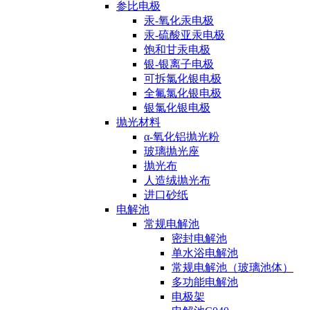
参比电极
汞-氧化汞电极
汞-硫酸亚汞电极
饱和甘汞电极
银-银离子电极
可拆氯化银电极
全氟氯化银电极
银氯化银电极
抛光材料
α-氧化铝抛光粉
玻璃抛光座
抛光布
人造绒抛光布
进口砂纸
电解池
常规电解池
密封电解池
单水浴电解池
常规电解池（玻璃池体）
多功能电解池
电极架