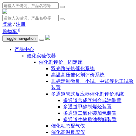
登录
/
注册
0
购物车
Toggle navigation
产品中心
催化实验仪器
催化剂评价、固定床
双光路光热催化系统
高温高压催化剂评价系统
非标定制微反、小试、中试等化工试验
装置
多通道管式反应器催化剂评价系统
多通道合成气制合成油装置
多通道甲醇制烯烃装置
多通道二氧化碳加氢装置
多通道生物质油裂解装置
催化动态配气仪
催化高温反应仪