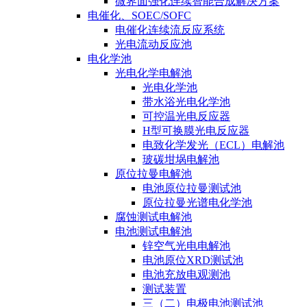
微界面强化连续智能合成解决方案
电催化、SOEC/SOFC
电催化连续流反应系统
光电流动反应池
电化学池
光电化学电解池
光电化学池
带水浴光电化学池
可控温光电反应器
H型可换膜光电反应器
电致化学发光（ECL）电解池
玻碳坩埚电解池
原位拉曼电解池
电池原位拉曼测试池
原位拉曼光谱电化学池
腐蚀测试电解池
电池测试电解池
锌空气光电电解池
电池原位XRD测试池
电池充放电观测池
测试装置
三（二）电极电池测试池