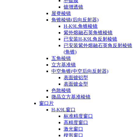
不镀膜
镀增透镜
屋脊棱镜
角锥棱镜(后向反射器)
H-K9L角锥棱镜
紫外熔融石英角锥棱镜
已安装H-K9L角反射棱镜
已安装紫外熔融石英角反射棱镜
(角锥)
五角棱镜
立方基准镜
中空角锥(中空后向反射器)
表面镀铝型
表面镀金型
色散棱镜
微晶立方基准棱镜
窗口片
H-K9L窗口
标准精度窗口
高精度窗口
激光窗口
楔形窗口