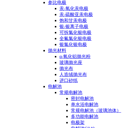
参比电极
汞-氧化汞电极
汞-硫酸亚汞电极
饱和甘汞电极
银-银离子电极
可拆氯化银电极
全氟氯化银电极
银氯化银电极
抛光材料
α-氧化铝抛光粉
玻璃抛光座
抛光布
人造绒抛光布
进口砂纸
电解池
常规电解池
密封电解池
单水浴电解池
常规电解池（玻璃池体）
多功能电解池
电极架