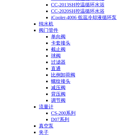
CC-2013SH控温循环水浴
CC-2020SH控温循环水浴
iCooler-4006 低温冷却液循环泵
纯水机
阀门管件
单向阀
卡套接头
截止阀
球阀
过滤器
直通
比例卸荷阀
螺纹接头
减压阀
背压阀
调节阀
流量计
CS-200系列
D07系列
真空泵
夹子