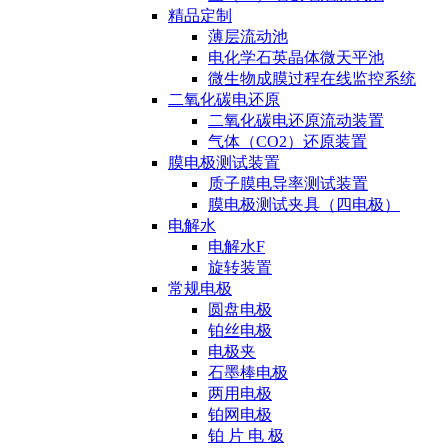
精品定制
薄层流动池
电化学石英晶体微天平池
微生物成膜过程在线监控系统
二氧化碳电还原
二氧化碳电还原流动装置
气体（CO2）还原装置
膜电极测试装置
质子膜电导率测试装置
膜电极测试夹具（四电极）
电解水
电解水F
旋转装置
常规电极
圆盘电极
铂丝电极
电极夹
石墨棒电极
两用电极
铂网电极
铂 片 电 极